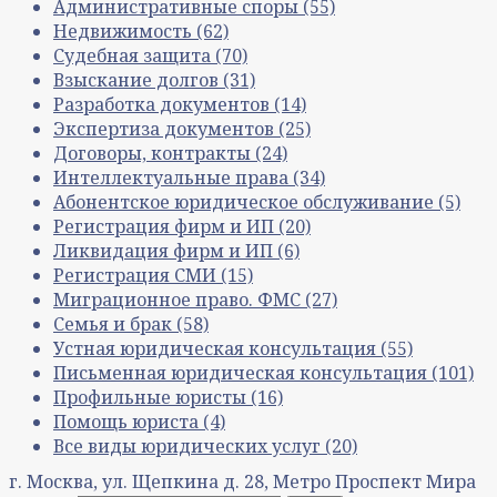
Административные споры
(55)
Недвижимость
(62)
Судебная защита
(70)
Взыскание долгов
(31)
Разработка документов
(14)
Экспертиза документов
(25)
Договоры, контракты
(24)
Интеллектуальные права
(34)
Абонентское юридическое обслуживание
(5)
Регистрация фирм и ИП
(20)
Ликвидация фирм и ИП
(6)
Регистрация СМИ
(15)
Миграционное право. ФМС
(27)
Семья и брак
(58)
Устная юридическая консультация
(55)
Письменная юридическая консультация
(101)
Профильные юристы
(16)
Помощь юриста
(4)
Все виды юридических услуг
(20)
г. Москва, ул. Щепкина д. 28, Метро Проспект Мира