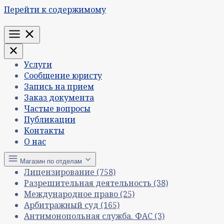
Перейти к содержимому
Меню
Услуги
Сообщение юристу
Запись на прием
Заказ документа
Частые вопросы
Публикации
Контакты
О нас
Магазин по отделам
Лицензирование
(758)
Разрешительная деятельность
(38)
Международное право
(25)
Арбитражный суд
(165)
Антимонопольная служба. ФАС
(3)