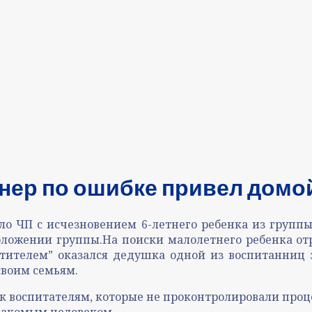
нер по ошибке привел домой
ло ЧП с исчезновением 6-летнего ребенка из групп
оложении группы.На поиски малолетнего ребенка о
ителем” оказался дедушка одной из воспитанниц э
своим семьям.
к воспитателям, которые не проконтролировали проце
накомым человеком.