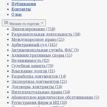
Публикации
Контакты
О нас
Магазин по отделам
Лицензирование
(758)
Разрешительная деятельность
(38)
Международное право
(25)
Арбитражный суд
(165)
Антимонопольная служба. ФАС
(3)
Административные споры
(55)
Недвижимость
(62)
Судебная защита
(70)
Взыскание долгов
(31)
Разработка документов
(14)
Экспертиза документов
(25)
Договоры, контракты
(24)
Интеллектуальные права
(34)
Абонентское юридическое обслуживание
(5)
Регистрация фирм и ИП
(20)