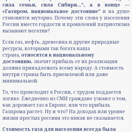
сила семьи, сила Сибири…ˮ, а в конце —
«Газпром, национальное достояниеˮ
и на душе
становится муторно. Почему эти слова у населения
России вместо гордости и проявлений патриотизма
вызывают негатив?
Если газ, нефть, древесина и другие природные
ресурсы, которыми так богата наша
страна,
относятся к национальному
достоянию,
значит прибыль от их реализации
должна принадлежать всему народу. А стоимость
внутри страны быть приемлемой или даже
минимальной.
То, что происходит в России, с трудом поддается
логике. Ежедневно из СМИ граждане узнают о том,
как дорожает газ в Европе, или что прибыль
Газпрома растет. Ну и что? На доходах или уровне
жизни простых россиян это никак не сказывается.
Стоимость газа для населения всегда была