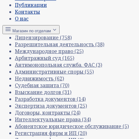
Публикации
Контакты
О нас
Магазин по отделам
Лицензирование
(758)
Разрешительная деятельность
(38)
Международное право
(25)
Арбитражный суд
(165)
Антимонопольная служба. ФАС
(3)
Административные споры
(55)
Недвижимость
(62)
Судебная защита
(70)
Взыскание долгов
(31)
Разработка документов
(14)
Экспертиза документов
(25)
Договоры, контракты
(24)
Интеллектуальные права
(34)
Абонентское юридическое обслуживание
(5)
Регистрация фирм и ИП
(20)