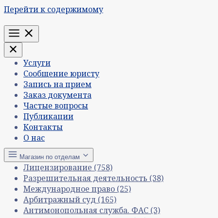
Перейти к содержимому
Меню
Услуги
Сообщение юристу
Запись на прием
Заказ документа
Частые вопросы
Публикации
Контакты
О нас
Магазин по отделам
Лицензирование
(758)
Разрешительная деятельность
(38)
Международное право
(25)
Арбитражный суд
(165)
Антимонопольная служба. ФАС
(3)