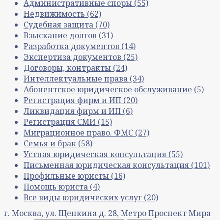
Административные споры
(55)
Недвижимость
(62)
Судебная защита
(70)
Взыскание долгов
(31)
Разработка документов
(14)
Экспертиза документов
(25)
Договоры, контракты
(24)
Интеллектуальные права
(34)
Абонентское юридическое обслуживание
(5)
Регистрация фирм и ИП
(20)
Ликвидация фирм и ИП
(6)
Регистрация СМИ
(15)
Миграционное право. ФМС
(27)
Семья и брак
(58)
Устная юридическая консультация
(55)
Письменная юридическая консультация
(101)
Профильные юристы
(16)
Помощь юриста
(4)
Все виды юридических услуг
(20)
г. Москва, ул. Щепкина д. 28, Метро Проспект Мира