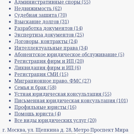
Административные споры
(55)
Недвижимость
(62)
Судебная защита
(70)
Взыскание долгов
(31)
Разработка документов
(14)
Экспертиза документов
(25)
Договоры, контракты
(24)
Интеллектуальные права
(34)
Абонентское юридическое обслуживание
(5)
Регистрация фирм и ИП
(20)
Ликвидация фирм и ИП
(6)
Регистрация СМИ
(15)
Миграционное право. ФМС
(27)
Семья и брак
(58)
Устная юридическая консультация
(55)
Письменная юридическая консультация
(101)
Профильные юристы
(16)
Помощь юриста
(4)
Все виды юридических услуг
(20)
г. Москва, ул. Щепкина д. 28, Метро Проспект Мира