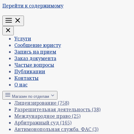
Перейти к содержимому
Меню
Услуги
Сообщение юристу
Запись на прием
Заказ документа
Частые вопросы
Публикации
Контакты
О нас
Магазин по отделам
Лицензирование
(758)
Разрешительная деятельность
(38)
Международное право
(25)
Арбитражный суд
(165)
Антимонопольная служба. ФАС
(3)