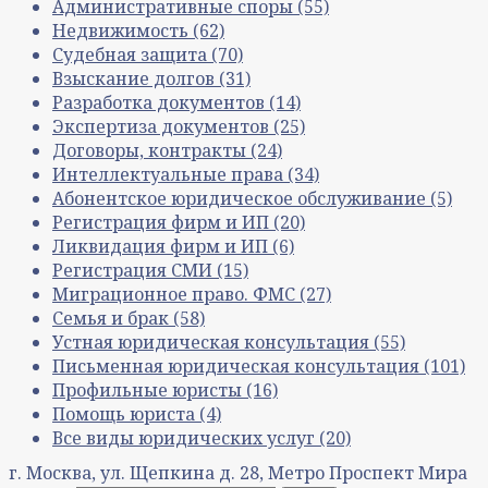
Административные споры
(55)
Недвижимость
(62)
Судебная защита
(70)
Взыскание долгов
(31)
Разработка документов
(14)
Экспертиза документов
(25)
Договоры, контракты
(24)
Интеллектуальные права
(34)
Абонентское юридическое обслуживание
(5)
Регистрация фирм и ИП
(20)
Ликвидация фирм и ИП
(6)
Регистрация СМИ
(15)
Миграционное право. ФМС
(27)
Семья и брак
(58)
Устная юридическая консультация
(55)
Письменная юридическая консультация
(101)
Профильные юристы
(16)
Помощь юриста
(4)
Все виды юридических услуг
(20)
г. Москва, ул. Щепкина д. 28, Метро Проспект Мира