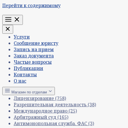
Перейти к содержимому
Меню
Услуги
Сообщение юристу
Запись на прием
Заказ документа
Частые вопросы
Публикации
Контакты
О нас
Магазин по отделам
Лицензирование
(758)
Разрешительная деятельность
(38)
Международное право
(25)
Арбитражный суд
(165)
Антимонопольная служба. ФАС
(3)