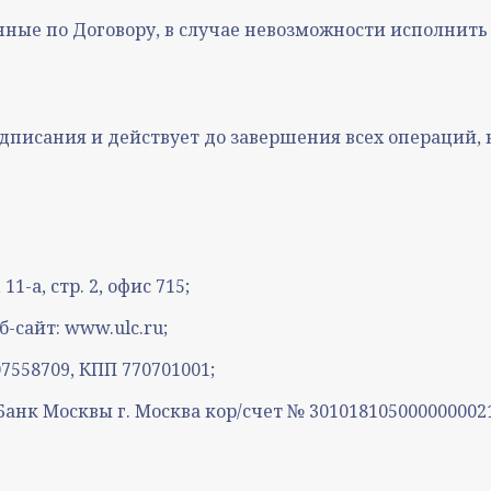
енные по Договору, в случае невозможности исполнить
подписания и действует до завершения всех операций,
11-а, стр. 2, офис 715;
еб-сайт: www.ulc.ru;
7558709, КПП 770701001;
Банк Москвы г. Москва кор/счет № 3010181050000000021