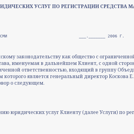
ИДИЧЕСКИХ УСЛУГ ПО РЕГИСТРАЦИИ СРЕДСТВА
Г. МОСКВА	      			МК-№________-ДРСМИ				___._______ 2006 Г.
сийскому законодательству как общество с ограниченн
нии Устава, именуемая в дальнейшем Клиент, с одной ст
аниченной ответственностью, входящий в группу Объ
м которого является генеральный директор Коскова Е
овор о следующем.
занию юридических услуг Клиенту (далее Услуги) по р