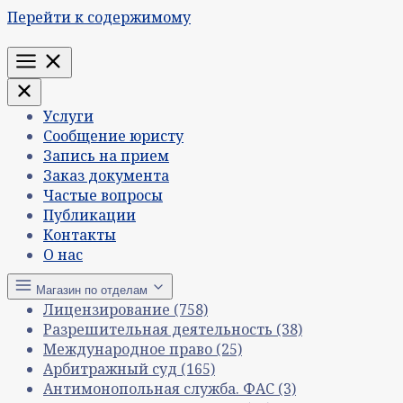
Перейти к содержимому
Меню
Услуги
Сообщение юристу
Запись на прием
Заказ документа
Частые вопросы
Публикации
Контакты
О нас
Магазин по отделам
Лицензирование
(758)
Разрешительная деятельность
(38)
Международное право
(25)
Арбитражный суд
(165)
Антимонопольная служба. ФАС
(3)