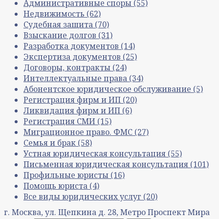
Административные споры
(55)
Недвижимость
(62)
Судебная защита
(70)
Взыскание долгов
(31)
Разработка документов
(14)
Экспертиза документов
(25)
Договоры, контракты
(24)
Интеллектуальные права
(34)
Абонентское юридическое обслуживание
(5)
Регистрация фирм и ИП
(20)
Ликвидация фирм и ИП
(6)
Регистрация СМИ
(15)
Миграционное право. ФМС
(27)
Семья и брак
(58)
Устная юридическая консультация
(55)
Письменная юридическая консультация
(101)
Профильные юристы
(16)
Помощь юриста
(4)
Все виды юридических услуг
(20)
г. Москва, ул. Щепкина д. 28, Метро Проспект Мира