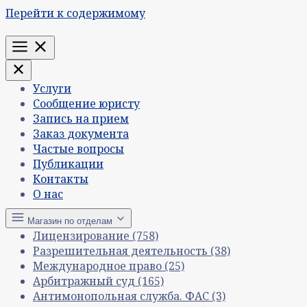
Перейти к содержимому
Меню
Услуги
Сообщение юристу
Запись на прием
Заказ документа
Частые вопросы
Публикации
Контакты
О нас
Магазин по отделам
Лицензирование
(758)
Разрешительная деятельность
(38)
Международное право
(25)
Арбитражный суд
(165)
Антимонопольная служба. ФАС
(3)