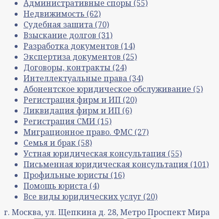
Административные споры
(55)
Недвижимость
(62)
Судебная защита
(70)
Взыскание долгов
(31)
Разработка документов
(14)
Экспертиза документов
(25)
Договоры, контракты
(24)
Интеллектуальные права
(34)
Абонентское юридическое обслуживание
(5)
Регистрация фирм и ИП
(20)
Ликвидация фирм и ИП
(6)
Регистрация СМИ
(15)
Миграционное право. ФМС
(27)
Семья и брак
(58)
Устная юридическая консультация
(55)
Письменная юридическая консультация
(101)
Профильные юристы
(16)
Помощь юриста
(4)
Все виды юридических услуг
(20)
г. Москва, ул. Щепкина д. 28, Метро Проспект Мира