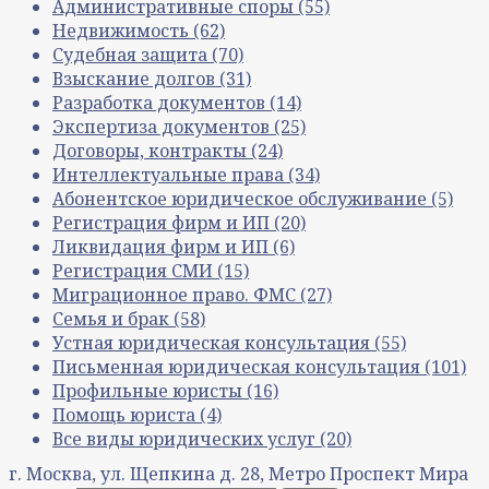
Административные споры
(55)
Недвижимость
(62)
Судебная защита
(70)
Взыскание долгов
(31)
Разработка документов
(14)
Экспертиза документов
(25)
Договоры, контракты
(24)
Интеллектуальные права
(34)
Абонентское юридическое обслуживание
(5)
Регистрация фирм и ИП
(20)
Ликвидация фирм и ИП
(6)
Регистрация СМИ
(15)
Миграционное право. ФМС
(27)
Семья и брак
(58)
Устная юридическая консультация
(55)
Письменная юридическая консультация
(101)
Профильные юристы
(16)
Помощь юриста
(4)
Все виды юридических услуг
(20)
г. Москва, ул. Щепкина д. 28, Метро Проспект Мира