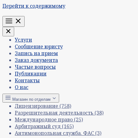
Перейти к содержимому
Меню
Услуги
Сообщение юристу
Запись на прием
Заказ документа
Частые вопросы
Публикации
Контакты
О нас
Магазин по отделам
Лицензирование
(758)
Разрешительная деятельность
(38)
Международное право
(25)
Арбитражный суд
(165)
Антимонопольная служба. ФАС
(3)