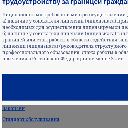
трудоустройству за границей гражда
Лицензионными требованиями при осуществлении де
а) наличие у соискателя лицензии (лицензиата) пр
необходимых для осуществления лицензируемой де
б) наличие у соискателя лицензии (лицензиата) в ш
границей или стаж работы в области содействия зан
лицензии (лицензиата) (руководителя структурного
профессионального образования, стажа работы в обла
населения в Российской Федерации не менее 3 лет.
Навигация по записям
Предыдущая:
Банкротство: Договор поручения по з
Следующая:
Регистрация лекарственных препаратов.
Вакансии
Стандарт обслуживания