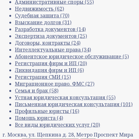
Административные споры
(55)
Недвижимость
(62)
Судебная защита
(70)
Взыскание долгов
(31)
Разработка документов
(14)
Экспертиза документов
(25)
Договоры, контракты
(24)
Интеллектуальные права
(34)
Абонентское юридическое обслуживание
(5)
Регистрация фирм и ИП
(20)
Ликвидация фирм и ИП
(6)
Регистрация СМИ
(15)
Миграционное право. ФМС
(27)
Семья и брак
(58)
Устная юридическая консультация
(55)
Письменная юридическая консультация
(101)
Профильные юристы
(16)
Помощь юриста
(4)
Все виды юридических услуг
(20)
г. Москва, ул. Щепкина д. 28, Метро Проспект Мира