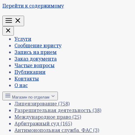
Перейти к содержимому
Меню
Услуги
Сообщение юристу
Запись на прием
Заказ документа
Частые вопросы
Публикации
Контакты
О нас
Магазин по отделам
Лицензирование
(758)
Разрешительная деятельность
(38)
Международное право
(25)
Арбитражный суд
(165)
Антимонопольная служба. ФАС
(3)