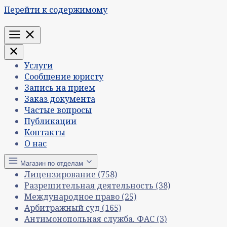
Перейти к содержимому
Меню
Услуги
Сообщение юристу
Запись на прием
Заказ документа
Частые вопросы
Публикации
Контакты
О нас
Магазин по отделам
Лицензирование
(758)
Разрешительная деятельность
(38)
Международное право
(25)
Арбитражный суд
(165)
Антимонопольная служба. ФАС
(3)