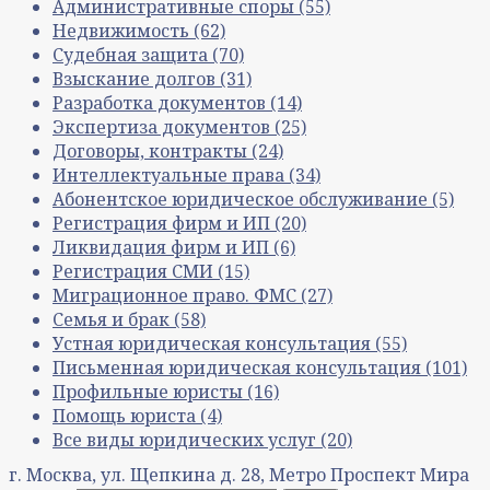
Административные споры
(55)
Недвижимость
(62)
Судебная защита
(70)
Взыскание долгов
(31)
Разработка документов
(14)
Экспертиза документов
(25)
Договоры, контракты
(24)
Интеллектуальные права
(34)
Абонентское юридическое обслуживание
(5)
Регистрация фирм и ИП
(20)
Ликвидация фирм и ИП
(6)
Регистрация СМИ
(15)
Миграционное право. ФМС
(27)
Семья и брак
(58)
Устная юридическая консультация
(55)
Письменная юридическая консультация
(101)
Профильные юристы
(16)
Помощь юриста
(4)
Все виды юридических услуг
(20)
г. Москва, ул. Щепкина д. 28, Метро Проспект Мира