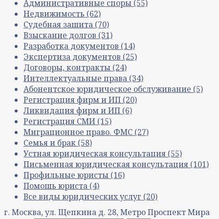
Административные споры
(55)
Недвижимость
(62)
Судебная защита
(70)
Взыскание долгов
(31)
Разработка документов
(14)
Экспертиза документов
(25)
Договоры, контракты
(24)
Интеллектуальные права
(34)
Абонентское юридическое обслуживание
(5)
Регистрация фирм и ИП
(20)
Ликвидация фирм и ИП
(6)
Регистрация СМИ
(15)
Миграционное право. ФМС
(27)
Семья и брак
(58)
Устная юридическая консультация
(55)
Письменная юридическая консультация
(101)
Профильные юристы
(16)
Помощь юриста
(4)
Все виды юридических услуг
(20)
г. Москва, ул. Щепкина д. 28, Метро Проспект Мира