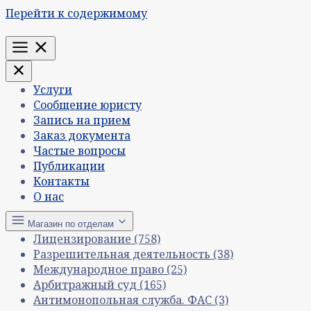
Перейти к содержимому
Меню
Услуги
Сообщение юристу
Запись на прием
Заказ документа
Частые вопросы
Публикации
Контакты
О нас
Магазин по отделам
Лицензирование
(758)
Разрешительная деятельность
(38)
Международное право
(25)
Арбитражный суд
(165)
Антимонопольная служба. ФАС
(3)