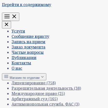
Перейти к содержимому
Меню
Услуги
Сообщение юристу
Запись на прием
Заказ документа
Частые вопросы
Публикации
Контакты
О нас
Магазин по отделам
Лицензирование
(758)
Разрешительная деятельность
(38)
Международное право
(25)
Арбитражный суд
(165)
Антимонопольная служба. ФАС
(3)