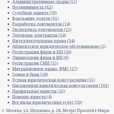
Административные споры
(55)
Недвижимость
(62)
Судебная защита
(70)
Взыскание долгов
(31)
Разработка документов
(14)
Экспертиза документов
(25)
Договоры, контракты
(24)
Интеллектуальные права
(34)
Абонентское юридическое обслуживание
(5)
Регистрация фирм и ИП
(20)
Ликвидация фирм и ИП
(6)
Регистрация СМИ
(15)
Миграционное право. ФМС
(27)
Семья и брак
(58)
Устная юридическая консультация
(55)
Письменная юридическая консультация
(101)
Профильные юристы
(16)
Помощь юриста
(4)
Все виды юридических услуг
(20)
г. Москва, ул. Щепкина д. 28, Метро Проспект Мира