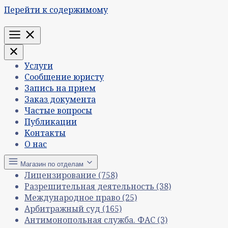
Перейти к содержимому
Меню
Услуги
Сообщение юристу
Запись на прием
Заказ документа
Частые вопросы
Публикации
Контакты
О нас
Магазин по отделам
Лицензирование
(758)
Разрешительная деятельность
(38)
Международное право
(25)
Арбитражный суд
(165)
Антимонопольная служба. ФАС
(3)