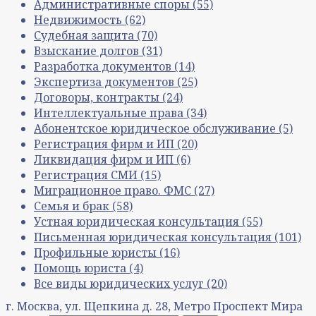
Административные споры
(55)
Недвижимость
(62)
Судебная защита
(70)
Взыскание долгов
(31)
Разработка документов
(14)
Экспертиза документов
(25)
Договоры, контракты
(24)
Интеллектуальные права
(34)
Абонентское юридическое обслуживание
(5)
Регистрация фирм и ИП
(20)
Ликвидация фирм и ИП
(6)
Регистрация СМИ
(15)
Миграционное право. ФМС
(27)
Семья и брак
(58)
Устная юридическая консультация
(55)
Письменная юридическая консультация
(101)
Профильные юристы
(16)
Помощь юриста
(4)
Все виды юридических услуг
(20)
г. Москва, ул. Щепкина д. 28, Метро Проспект Мира