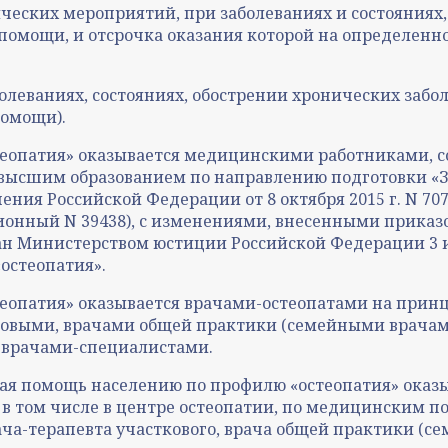
еских мероприятий, при заболеваниях и состояниях,
мощи, и отсрочка оказания которой на определенное
олеваниях, состояниях, обострении хронических забо
помощи).
теопатия» оказывается медицинскими работниками,
высшим образованием по направлению подготовки «З
ия Российской Федерации от 8 октября 2015 г. N 7
ационный N 39438), с изменениями, внесенными прика
ван Министерством юстиции Российской Федерации 3 и
остеопатия».
еопатия» оказывается врачами-остеопатами на принц
ковыми, врачами общей практики (семейными врачам
 врачами-специалистами.
ая помощь населению по профилю «остеопатия» оказ
 в том числе в центре остеопатии, по медицинским 
ча-терапевта участкового, врача общей практики (се