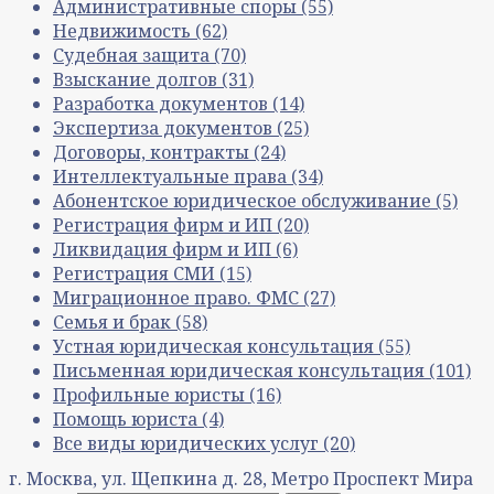
Административные споры
(55)
Недвижимость
(62)
Судебная защита
(70)
Взыскание долгов
(31)
Разработка документов
(14)
Экспертиза документов
(25)
Договоры, контракты
(24)
Интеллектуальные права
(34)
Абонентское юридическое обслуживание
(5)
Регистрация фирм и ИП
(20)
Ликвидация фирм и ИП
(6)
Регистрация СМИ
(15)
Миграционное право. ФМС
(27)
Семья и брак
(58)
Устная юридическая консультация
(55)
Письменная юридическая консультация
(101)
Профильные юристы
(16)
Помощь юриста
(4)
Все виды юридических услуг
(20)
г. Москва, ул. Щепкина д. 28, Метро Проспект Мира