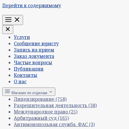
Перейти к содержимому
Меню
Услуги
Сообщение юристу
Запись на прием
Заказ документа
Частые вопросы
Публикации
Контакты
О нас
Магазин по отделам
Лицензирование
(758)
Разрешительная деятельность
(38)
Международное право
(25)
Арбитражный суд
(165)
Антимонопольная служба. ФАС
(3)