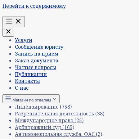
Перейти к содержимому
Меню
Услуги
Сообщение юристу
Запись на прием
Заказ документа
Частые вопросы
Публикации
Контакты
О нас
Магазин по отделам
Лицензирование
(758)
Разрешительная деятельность
(38)
Международное право
(25)
Арбитражный суд
(165)
Антимонопольная служба. ФАС
(3)