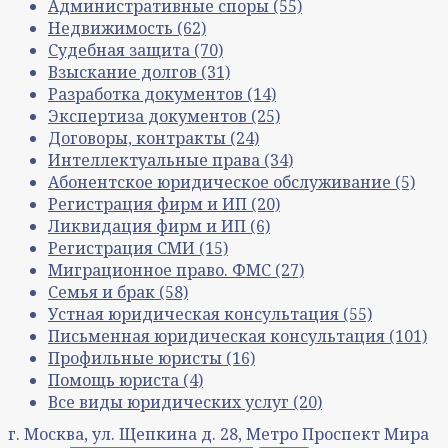
Административные споры
(55)
Недвижимость
(62)
Судебная защита
(70)
Взыскание долгов
(31)
Разработка документов
(14)
Экспертиза документов
(25)
Договоры, контракты
(24)
Интеллектуальные права
(34)
Абонентское юридическое обслуживание
(5)
Регистрация фирм и ИП
(20)
Ликвидация фирм и ИП
(6)
Регистрация СМИ
(15)
Миграционное право. ФМС
(27)
Семья и брак
(58)
Устная юридическая консультация
(55)
Письменная юридическая консультация
(101)
Профильные юристы
(16)
Помощь юриста
(4)
Все виды юридических услуг
(20)
г. Москва, ул. Щепкина д. 28, Метро Проспект Мира