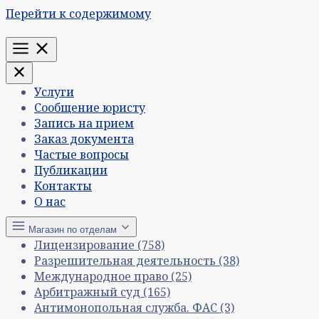
Перейти к содержимому
Меню
Услуги
Сообщение юристу
Запись на прием
Заказ документа
Частые вопросы
Публикации
Контакты
О нас
Магазин по отделам
Лицензирование
(758)
Разрешительная деятельность
(38)
Международное право
(25)
Арбитражный суд
(165)
Антимонопольная служба. ФАС
(3)