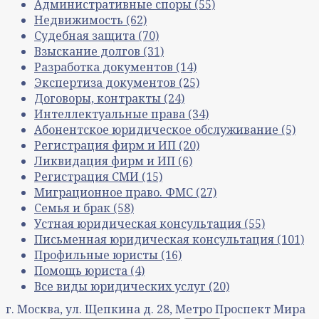
Административные споры
(55)
Недвижимость
(62)
Судебная защита
(70)
Взыскание долгов
(31)
Разработка документов
(14)
Экспертиза документов
(25)
Договоры, контракты
(24)
Интеллектуальные права
(34)
Абонентское юридическое обслуживание
(5)
Регистрация фирм и ИП
(20)
Ликвидация фирм и ИП
(6)
Регистрация СМИ
(15)
Миграционное право. ФМС
(27)
Семья и брак
(58)
Устная юридическая консультация
(55)
Письменная юридическая консультация
(101)
Профильные юристы
(16)
Помощь юриста
(4)
Все виды юридических услуг
(20)
г. Москва, ул. Щепкина д. 28, Метро Проспект Мира