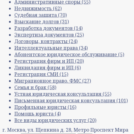
Административные споры
(55)
Недвижимость
(62)
Судебная защита
(70)
Взыскание долгов
(31)
Разработка документов
(14)
Экспертиза документов
(25)
Договоры, контракты
(24)
Интеллектуальные права
(34)
Абонентское юридическое обслуживание
(5)
Регистрация фирм и ИП
(20)
Ликвидация фирм и ИП
(6)
Регистрация СМИ
(15)
Миграционное право. ФМС
(27)
Семья и брак
(58)
Устная юридическая консультация
(55)
Письменная юридическая консультация
(101)
Профильные юристы
(16)
Помощь юриста
(4)
Все виды юридических услуг
(20)
г. Москва, ул. Щепкина д. 28, Метро Проспект Мира