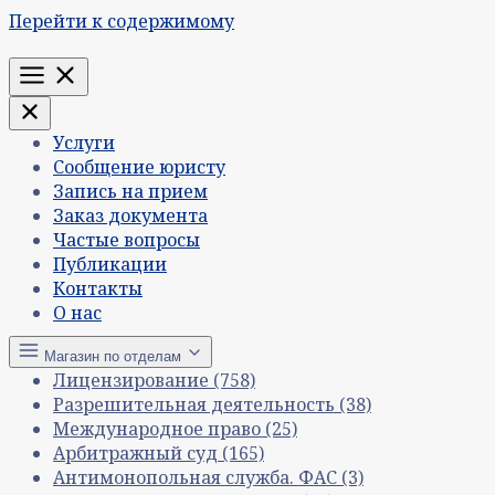
Перейти к содержимому
Меню
Услуги
Сообщение юристу
Запись на прием
Заказ документа
Частые вопросы
Публикации
Контакты
О нас
Магазин по отделам
Лицензирование
(758)
Разрешительная деятельность
(38)
Международное право
(25)
Арбитражный суд
(165)
Антимонопольная служба. ФАС
(3)