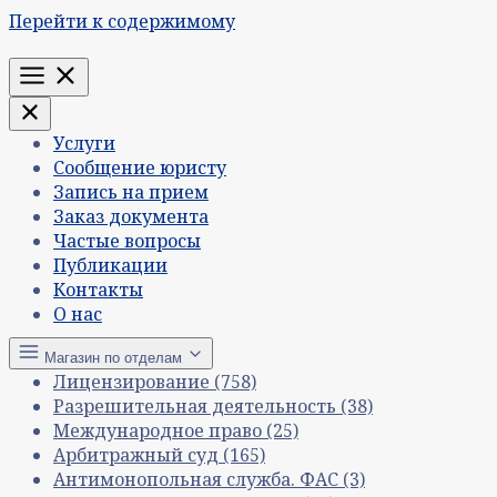
Перейти к содержимому
Меню
Услуги
Сообщение юристу
Запись на прием
Заказ документа
Частые вопросы
Публикации
Контакты
О нас
Магазин по отделам
Лицензирование
(758)
Разрешительная деятельность
(38)
Международное право
(25)
Арбитражный суд
(165)
Антимонопольная служба. ФАС
(3)