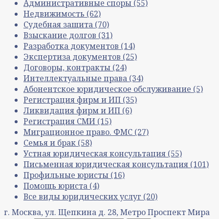
Административные споры
(55)
Недвижимость
(62)
Судебная защита
(70)
Взыскание долгов
(31)
Разработка документов
(14)
Экспертиза документов
(25)
Договоры, контракты
(24)
Интеллектуальные права
(34)
Абонентское юридическое обслуживание
(5)
Регистрация фирм и ИП
(35)
Ликвидация фирм и ИП
(6)
Регистрация СМИ
(15)
Миграционное право. ФМС
(27)
Семья и брак
(58)
Устная юридическая консультация
(55)
Письменная юридическая консультация
(101)
Профильные юристы
(16)
Помощь юриста
(4)
Все виды юридических услуг
(20)
г. Москва, ул. Щепкина д. 28, Метро Проспект Мира