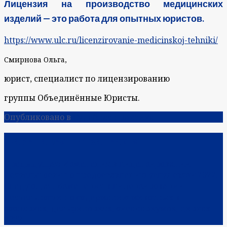
Лицензия на производство медицинских
изделий — это работа для опытных юристов.
https://www.ulc.ru/licenzirovanie-medicinskoj-tehniki/
Смирнова Ольга,
юрист, специалист по лицензированию
группы Объединённые Юристы.
Опубликовано в
Судебная практика
Навигация по записям
Предыдущая:
Изменения в лицензировании
деятельности по предоставлению услуг связи 2022.
Следующая:
Изменения в лицензировании
деятельности по содержанию животных в
зоопарках, дельфинариях, океанариумах, цирках
2022.