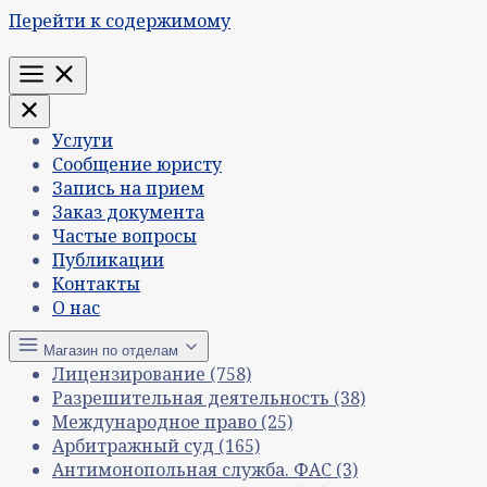
Перейти к содержимому
Меню
Услуги
Сообщение юристу
Запись на прием
Заказ документа
Частые вопросы
Публикации
Контакты
О нас
Магазин по отделам
Лицензирование
(758)
Разрешительная деятельность
(38)
Международное право
(25)
Арбитражный суд
(165)
Антимонопольная служба. ФАС
(3)