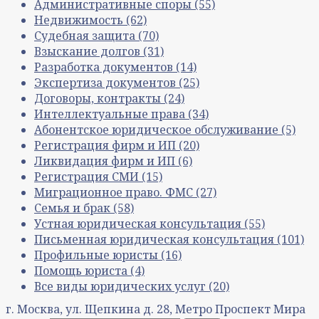
Административные споры
(55)
Недвижимость
(62)
Судебная защита
(70)
Взыскание долгов
(31)
Разработка документов
(14)
Экспертиза документов
(25)
Договоры, контракты
(24)
Интеллектуальные права
(34)
Абонентское юридическое обслуживание
(5)
Регистрация фирм и ИП
(20)
Ликвидация фирм и ИП
(6)
Регистрация СМИ
(15)
Миграционное право. ФМС
(27)
Семья и брак
(58)
Устная юридическая консультация
(55)
Письменная юридическая консультация
(101)
Профильные юристы
(16)
Помощь юриста
(4)
Все виды юридических услуг
(20)
г. Москва, ул. Щепкина д. 28, Метро Проспект Мира