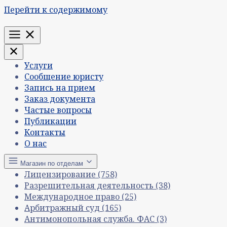
Перейти к содержимому
Меню
Услуги
Сообщение юристу
Запись на прием
Заказ документа
Частые вопросы
Публикации
Контакты
О нас
Магазин по отделам
Лицензирование
(758)
Разрешительная деятельность
(38)
Международное право
(25)
Арбитражный суд
(165)
Антимонопольная служба. ФАС
(3)