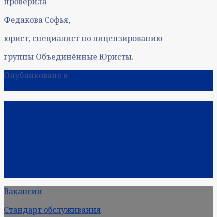
проверила
Федакова Софья,
юрист, специалист по лицензированию
группы Объединённые Юристы.
Опубликовано в
Невыдуманные истории от наших
клиентов
Навигация по записям
Предыдущая:
Вопросы расположения медицинской
организации и организации, осуществляющей
розничную продажу алкогольной продукции.
Следующая:
Что нужно для получения лицензии на
проведение работ с пестицидами?
Вакансии
Стандарт обслуживания