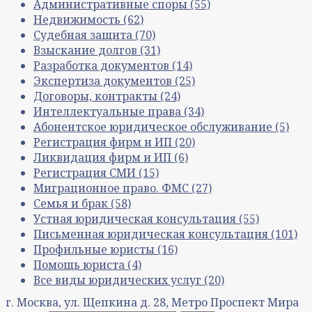
Административные споры
(55)
Недвижимость
(62)
Судебная защита
(70)
Взыскание долгов
(31)
Разработка документов
(14)
Экспертиза документов
(25)
Договоры, контракты
(24)
Интеллектуальные права
(34)
Абонентское юридическое обслуживание
(5)
Регистрация фирм и ИП
(20)
Ликвидация фирм и ИП
(6)
Регистрация СМИ
(15)
Миграционное право. ФМС
(27)
Семья и брак
(58)
Устная юридическая консультация
(55)
Письменная юридическая консультация
(101)
Профильные юристы
(16)
Помощь юриста
(4)
Все виды юридических услуг
(20)
г. Москва, ул. Щепкина д. 28, Метро Проспект Мира