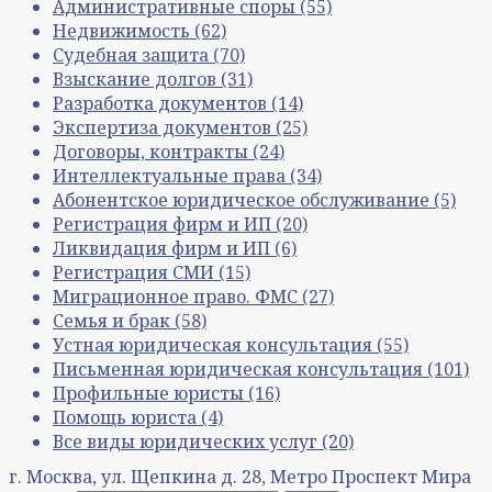
Административные споры
(55)
Недвижимость
(62)
Судебная защита
(70)
Взыскание долгов
(31)
Разработка документов
(14)
Экспертиза документов
(25)
Договоры, контракты
(24)
Интеллектуальные права
(34)
Абонентское юридическое обслуживание
(5)
Регистрация фирм и ИП
(20)
Ликвидация фирм и ИП
(6)
Регистрация СМИ
(15)
Миграционное право. ФМС
(27)
Семья и брак
(58)
Устная юридическая консультация
(55)
Письменная юридическая консультация
(101)
Профильные юристы
(16)
Помощь юриста
(4)
Все виды юридических услуг
(20)
г. Москва, ул. Щепкина д. 28, Метро Проспект Мира