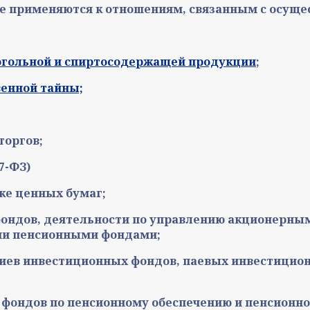
не применяются к отношениям, связанным с осущ
когольной и спиртосодержащей продукции
;
венной тайны;
торгов;
27-ФЗ)
ке ценных бумаг;
фондов, деятельности по управлению акционерн
ми пенсионными фондами;
риев инвестиционных фондов, паевых инвестицио
 фондов по пенсионному обеспечению и пенсионн