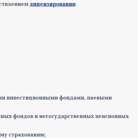
ествлением
лицензирования
:
ыми инвестиционными фондами, паевыми
нных фондов и негосударственных пенсионных
ому страхованию;