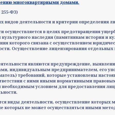
лению многоквартирными домами.
 255-ФЗ)
ных видов деятельности и критерии определения 
ти осуществляется в целях предотвращения ущер
 культурного наследия (памятникам истории и ку
сения которого связана с осуществлением юриди
сти. Осуществление лицензирования отдельных в
еятельности являются предупреждение, выявлен
ами, индивидуальным предпринимателем, его уп
атель) требований, которые установлены насто
ветствии с ними иными нормативными правовыми
я необходимым условием для предоставления лиц
ьности.
ся виды деятельности, осуществление которых мо
ние которых не может осуществляться иными мето