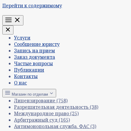
Перейти к содержимому
Меню
Услуги
Сообщение юристу
Запись на прием
Заказ документа
Частые вопросы
Публикации
Контакты
О нас
Магазин по отделам
Лицензирование
(758)
Разрешительная деятельность
(38)
Международное право
(25)
Арбитражный суд
(165)
Антимонопольная служба. ФАС
(3)