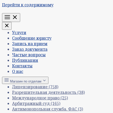
Перейти к содержимому
Меню
Услуги
Сообщение юристу
Запись на прием
Заказ документа
Частые вопросы
Публикации
Контакты
О нас
Магазин по отделам
Лицензирование
(758)
Разрешительная деятельность
(38)
Международное право
(25)
Арбитражный суд
(165)
Антимонопольная служба. ФАС
(3)