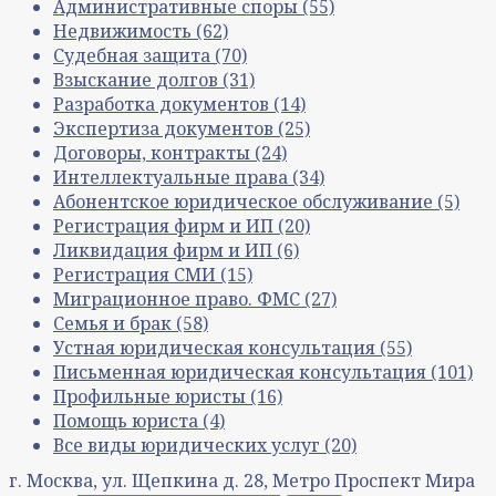
Административные споры
(55)
Недвижимость
(62)
Судебная защита
(70)
Взыскание долгов
(31)
Разработка документов
(14)
Экспертиза документов
(25)
Договоры, контракты
(24)
Интеллектуальные права
(34)
Абонентское юридическое обслуживание
(5)
Регистрация фирм и ИП
(20)
Ликвидация фирм и ИП
(6)
Регистрация СМИ
(15)
Миграционное право. ФМС
(27)
Семья и брак
(58)
Устная юридическая консультация
(55)
Письменная юридическая консультация
(101)
Профильные юристы
(16)
Помощь юриста
(4)
Все виды юридических услуг
(20)
г. Москва, ул. Щепкина д. 28, Метро Проспект Мира