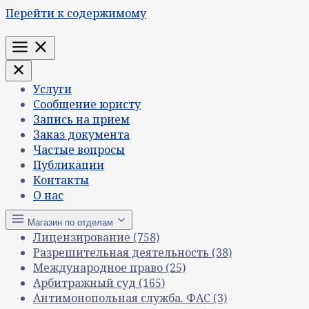
Перейти к содержимому
Меню
Услуги
Сообщение юристу
Запись на прием
Заказ документа
Частые вопросы
Публикации
Контакты
О нас
Магазин по отделам
Лицензирование
(758)
Разрешительная деятельность
(38)
Международное право
(25)
Арбитражный суд
(165)
Антимонопольная служба. ФАС
(3)