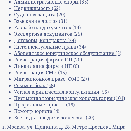
Административные споры
(55)
Недвижимость
(62)
Судебная защита
(70)
Взыскание долгов
(31)
Разработка документов
(14)
Экспертиза документов
(25)
Договоры, контракты
(24)
Интеллектуальные права
(34)
Абонентское юридическое обслуживание
(5)
Регистрация фирм и ИП
(20)
Ликвидация фирм и ИП
(6)
Регистрация СМИ
(15)
Миграционное право. ФМС
(27)
Семья и брак
(58)
Устная юридическая консультация
(55)
Письменная юридическая консультация
(101)
Профильные юристы
(16)
Помощь юриста
(4)
Все виды юридических услуг
(20)
г. Москва, ул. Щепкина д. 28, Метро Проспект Мира