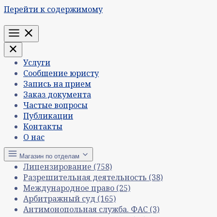
Перейти к содержимому
Меню
Услуги
Сообщение юристу
Запись на прием
Заказ документа
Частые вопросы
Публикации
Контакты
О нас
Магазин по отделам
Лицензирование
(758)
Разрешительная деятельность
(38)
Международное право
(25)
Арбитражный суд
(165)
Антимонопольная служба. ФАС
(3)