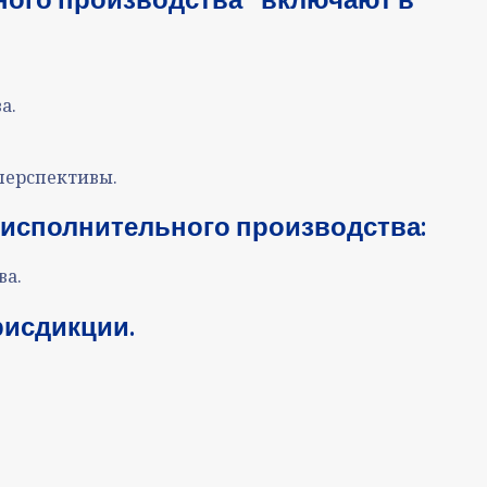
ва
.
перспективы.
 исполнительного производства:
ва.
рисдикции.