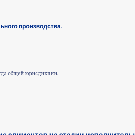
ьного производства.
уда общей юрисдикции.
ие алиментов на стадии исполнитель