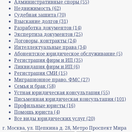
Административные споры
(55)
Недвижимость
(62)
Судебная защита
(70)
Взыскание долгов
(31)
Разработка документов
(14)
Экспертиза документов
(25)
Договоры, контракты
(24)
Интеллектуальные права
(34)
Абонентское юридическое обслуживание
(5)
Регистрация фирм и ИП
(35)
Ликвидация фирм и ИП
(6)
Регистрация СМИ
(15)
Миграционное право. ФМС
(27)
Семья и брак
(58)
Устная юридическая консультация
(55)
Письменная юридическая консультация
(101)
Профильные юристы
(16)
Помощь юриста
(4)
Все виды юридических услуг
(20)
г. Москва, ул. Щепкина д. 28, Метро Проспект Мира