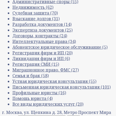
Административные споры
(55)
Недвижимость
(62)
Судебная защита
(70)
Взыскание долгов
(31)
Разработка документов
(14)
Экспертиза документов
(25)
Договоры, контракты
(24)
Интеллектуальные права
(34)
Абонентское юридическое обслуживание
(5)
Регистрация фирм и ИП
(20)
Ликвидация фирм и ИП
(6)
Регистрация СМИ
(15)
Миграционное право. ФМС
(27)
Семья и брак
(58)
Устная юридическая консультация
(55)
Письменная юридическая консультация
(101)
Профильные юристы
(16)
Помощь юриста
(4)
Все виды юридических услуг
(20)
г. Москва, ул. Щепкина д. 28, Метро Проспект Мира