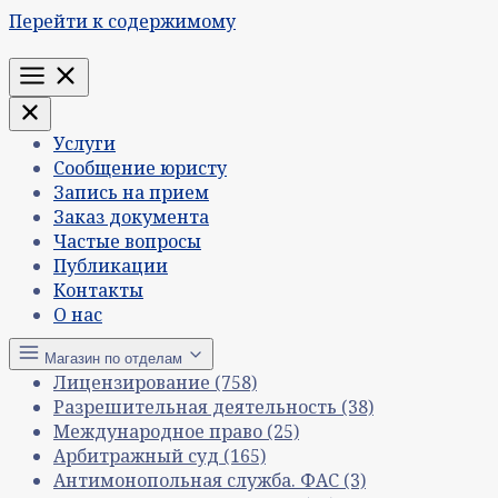
Перейти к содержимому
Меню
Услуги
Сообщение юристу
Запись на прием
Заказ документа
Частые вопросы
Публикации
Контакты
О нас
Магазин по отделам
Лицензирование
(758)
Разрешительная деятельность
(38)
Международное право
(25)
Арбитражный суд
(165)
Антимонопольная служба. ФАС
(3)