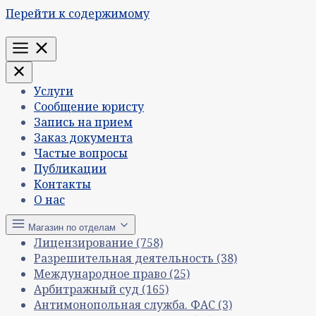
Перейти к содержимому
Меню
Услуги
Сообщение юристу
Запись на прием
Заказ документа
Частые вопросы
Публикации
Контакты
О нас
Магазин по отделам
Лицензирование
(758)
Разрешительная деятельность
(38)
Международное право
(25)
Арбитражный суд
(165)
Антимонопольная служба. ФАС
(3)