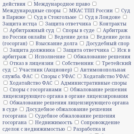
действия
Международное право
Международные споры
МКАС ТПП России
Суд
в Париже
Суд в Стокгольме
Суд в Лондоне
Защита истца
Защита ответчика
Контракты
Арбитражный суд
Споры в суде
Арбитраж
по России онлайн
Ведение дела
Ведение дела
(госорган)
Взыскание долга
Досудебный спор
Защита должника
Защита ответчика
Иск в
арбитраж
Исполнение
Обжалование решения
Отказ в лицензии
Собственник
Третейский
суд
Участник (Акционер)
Антимонопольная
служба. ФАС
Споры с УФАС
Ходатайство УФАС
Ходатайство ФАС
Административные споры
Споры с госорганами
Обжалование решения
лицензирующего органа в органе лицензирования
Обжалование решения лицензирующего органа
в суде
Досудебное обжалование решения
госоргана
Судебное обжалование решения
госоргана
Недвижимость
Сопровождение
сделок с недвижимостью
Разработка и