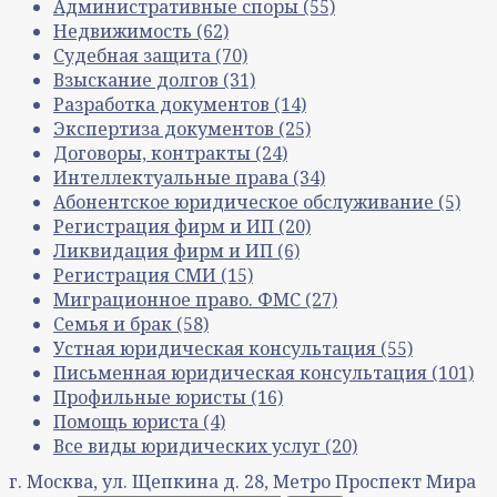
Административные споры
(55)
Недвижимость
(62)
Судебная защита
(70)
Взыскание долгов
(31)
Разработка документов
(14)
Экспертиза документов
(25)
Договоры, контракты
(24)
Интеллектуальные права
(34)
Абонентское юридическое обслуживание
(5)
Регистрация фирм и ИП
(20)
Ликвидация фирм и ИП
(6)
Регистрация СМИ
(15)
Миграционное право. ФМС
(27)
Семья и брак
(58)
Устная юридическая консультация
(55)
Письменная юридическая консультация
(101)
Профильные юристы
(16)
Помощь юриста
(4)
Все виды юридических услуг
(20)
г. Москва, ул. Щепкина д. 28, Метро Проспект Мира