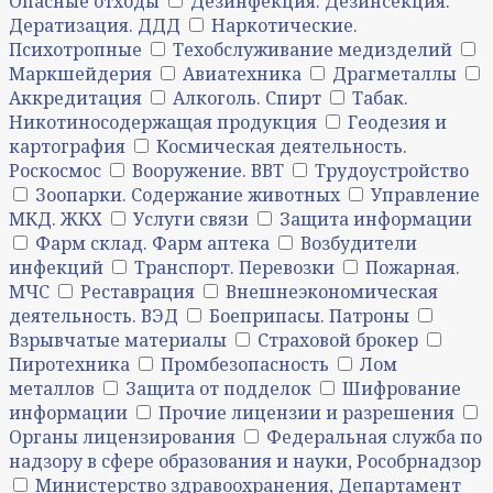
Опасные отходы
Дезинфекция. Дезинсекция.
Дератизация. ДДД
Наркотические.
Психотропные
Техобслуживание медизделий
Маркшейдерия
Авиатехника
Драгметаллы
Аккредитация
Алкоголь. Спирт
Табак.
Никотиносодержащая продукция
Геодезия и
картография
Космическая деятельность.
Роскосмос
Вооружение. ВВТ
Трудоустройство
Зоопарки. Содержание животных
Управление
МКД. ЖКХ
Услуги связи
Защита информации
Фарм склад. Фарм аптека
Возбудители
инфекций
Транспорт. Перевозки
Пожарная.
МЧС
Реставрация
Внешнеэкономическая
деятельность. ВЭД
Боеприпасы. Патроны
Взрывчатые материалы
Страховой брокер
Пиротехника
Промбезопасность
Лом
металлов
Защита от подделок
Шифрование
информации
Прочие лицензии и разрешения
Органы лицензирования
Федеральная служба по
надзору в сфере образования и науки, Рособрнадзор
Министерство здравоохранения, Департамент