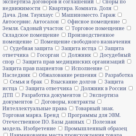
экспертиза договоров и соглашений
Споры по
недвижимости
Квартира. Комната. Доля
Дача. Дом. Таунхаус
Машиноместо. Гараж
Автосервис. Автосалон
Офисное помещение
Земля. Садовый участок
Торговое помещение
Складское помещение
Производственное
помещение
Помещение свободного назначения
Судебная защита
Защита истца
Защита
ответчика
Госорган
Должник
Досудебный
спор
Защита прав медицинских организаций
Защита прав пациентов
Исполнение
Наследник
Обжалование решения
Разработка
Семья и брак
Взыскание долгов
Защита
истца
Защита ответчика
Должник в России
ДТП
Разработка документов
Экспертиза
документов
Договоры, контракты
Интеллектуальные права
Товарный знак.
Торговая марка. Бренд
Программы для ЭВМ.
Отечественное ПО. Базы данных
Полезная
модель. Изобретение
Промышленный образец
Наименование места происхождения товара.