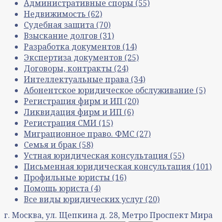
Административные споры
(55)
Недвижимость
(62)
Судебная защита
(70)
Взыскание долгов
(31)
Разработка документов
(14)
Экспертиза документов
(25)
Договоры, контракты
(24)
Интеллектуальные права
(34)
Абонентское юридическое обслуживание
(5)
Регистрация фирм и ИП
(20)
Ликвидация фирм и ИП
(6)
Регистрация СМИ
(15)
Миграционное право. ФМС
(27)
Семья и брак
(58)
Устная юридическая консультация
(55)
Письменная юридическая консультация
(101)
Профильные юристы
(16)
Помощь юриста
(4)
Все виды юридических услуг
(20)
г. Москва, ул. Щепкина д. 28, Метро Проспект Мира