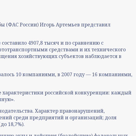
бы (ФАС России) Игорь Артемьев представил
составило 4907,8 тысяч и по сравнению с
втотранспортными средствами и их технического
ращения хозяйствующих субъектов наблюдается в
валось 10 компаниями, в 2007 году — 16 компаниями,
е характеристики российской конкуренции: каждый
чную».
онодательства. Характер правонарушений,
ений среди предприятий и организаций; доля
о 18,7%).
нцию акты и действия (бездействие) федеральных