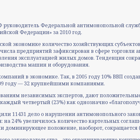
 РФ руководитель Федеральной антимонопольной служ
ийской Федерации» за 2010 год.
йской экономике количество хозяйствующих субъектов 
числа предприятий зафиксирован в сфере торговли а
равления эксплуатацией жилых домов. Тенденция сок
оизводства машин и оборудования.
мпаний в экономике. Так, в 2005 году 10% ВВП созда
2009 году — 32 крупнейшими компаниями.
ованиям независимых экспертов, дают положительны
, каждый четвертый (23%) как однозначно «благополу
удили 11431 дело о нарушении антимонопольного зак
 на 24% увеличилось количество картельных соглаш
доминирующее положение, наоборот, сокращается (д
го законодательства – это ограничивающие конкуре