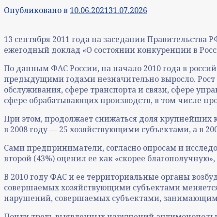
Опубликовано в
10.06.2021
31.07.2026
13 сентября 2011 года на заседании Правительства
ежегодный доклад «О состоянии конкуренции в Росс
По данным ФАС России, на начало 2010 года в росси
предыдущими годами незначительно выросло. Рост 
обслуживания, сфере транспорта и связи, сфере уп
сфере обрабатывающих производств, в том числе пр
При этом, продолжает снижаться доля крупнейших ко
в 2008 году — 25 хозяйствующими субъектами, а в 
Сами предприниматели, согласно опросам и исслед
второй (43%) оценил ее как «скорее благополучную»
В 2010 году ФАС и ее территориальные органы возб
совершаемых хозяйствующими субъектами меняется:
нарушений, совершаемых субъектами, занимающими 
Почти треть выявленных нарушений антимонопольно