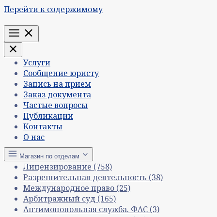
Перейти к содержимому
Меню
Услуги
Сообщение юристу
Запись на прием
Заказ документа
Частые вопросы
Публикации
Контакты
О нас
Магазин по отделам
Лицензирование
(758)
Разрешительная деятельность
(38)
Международное право
(25)
Арбитражный суд
(165)
Антимонопольная служба. ФАС
(3)