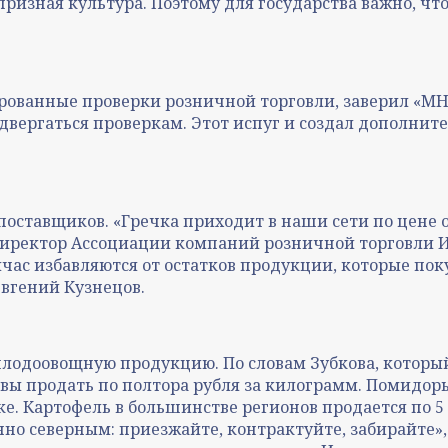
ризная культура. Поэтому для государства важно, что
рованные проверки розничной торговли, заверил «МН»
двергаться проверкам. Этот испуг и создал дополнит
оставщиков. «Гречка приходит в наши сети по цене от 
директор Ассоциации компаний розничной торговли И
час избавляются от остатков продукции, которые пок
вгений Кузнецов.
плодоовощную продукцию. По словам Зубкова, который
вы продать по полтора рубля за килограмм. Помидоры 
. Картофель в большинстве регионов продается по 5 р
енно северным: приезжайте, контрактуйте, забирайте»