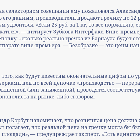
на селекторном совещании ему пожаловался Александ
 его данным, производители продают гречиху по 12 р
удвоиться. «Если 25 руб. за 1 кг, то все нормально, 
нижаться», — цитирует Зубкова Интерфакс. Вице-прем
чку: «сколько реально гречка из Барнаула будет стои
аппарате вице-премьера. — Безобразие — это цены нач
 того, как будут известны окончательные цифры по 
ерками цен по всей цепочке «производство — перераб
авышенной (или заниженной), проводятся соответству
нополиста на рынке, либо сговором.
андр Корбут напоминает, что розничная цена должна
 полагает, что реальной цена на гречку могла бы быт
 площади», — предупреждает эксперт. «Есть единст