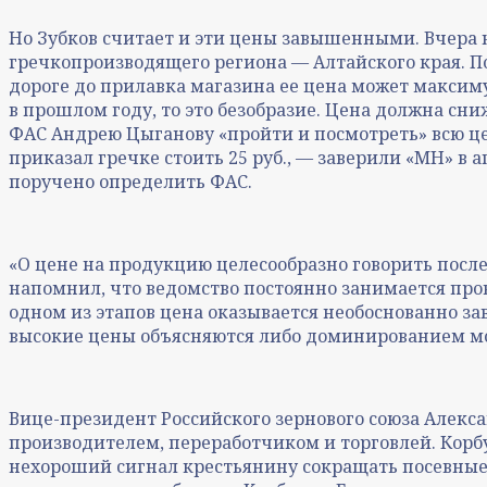
Но Зубков считает и эти цены завышенными. Вчера 
гречкопроизводящего региона — Алтайского края. По
дороге до прилавка магазина ее цена может максимум 
в прошлом году, то это безобразие. Цена должна с
ФАС Андрею Цыганову «пройти и посмотреть» всю цепо
приказал гречке стоить 25 руб., — заверили «МН» в 
поручено определить ФАС.
«О цене на продукцию целесообразно говорить после
напомнил, что ведомство постоянно занимается пров
одном из этапов цена оказывается необоснованно з
высокие цены объясняются либо доминированием мо
Вице-президент Российского зернового союза Алекс
производителем, переработчиком и торговлей. Корбут
нехороший сигнал крестьянину сокращать посевные