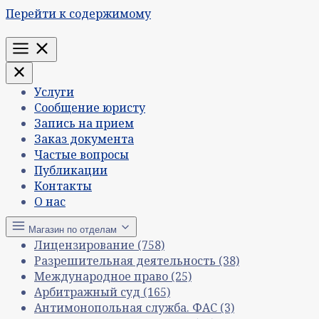
Перейти к содержимому
Меню
Услуги
Сообщение юристу
Запись на прием
Заказ документа
Частые вопросы
Публикации
Контакты
О нас
Магазин по отделам
Лицензирование
(758)
Разрешительная деятельность
(38)
Международное право
(25)
Арбитражный суд
(165)
Антимонопольная служба. ФАС
(3)