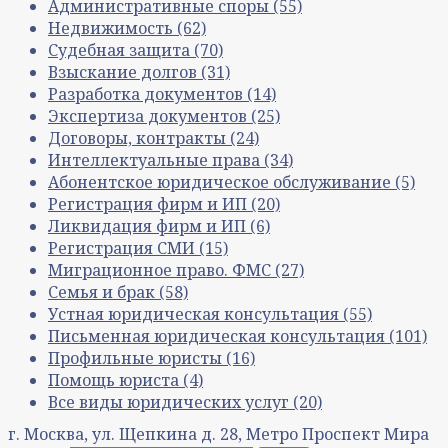
Административные споры
(55)
Недвижимость
(62)
Судебная защита
(70)
Взыскание долгов
(31)
Разработка документов
(14)
Экспертиза документов
(25)
Договоры, контракты
(24)
Интеллектуальные права
(34)
Абонентское юридическое обслуживание
(5)
Регистрация фирм и ИП
(20)
Ликвидация фирм и ИП
(6)
Регистрация СМИ
(15)
Миграционное право. ФМС
(27)
Семья и брак
(58)
Устная юридическая консультация
(55)
Письменная юридическая консультация
(101)
Профильные юристы
(16)
Помощь юриста
(4)
Все виды юридических услуг
(20)
г. Москва, ул. Щепкина д. 28, Метро Проспект Мира