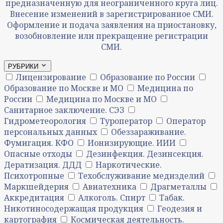
предназначенную для неограниченного круга лиц.
Внесение изменений в зарегистрированное СМИ.
Оформление и подача заявления на приостановку,
возобновление или прекращение регистрации
СМИ.
РУБРИКИ
Лицензирование
Образование по России
Образование по Москве и МО
Медицина по
России
Медицина по Москве и МО
Санитарное заключение. СЭЗ
Гидрометеорология
Туроператор
Оператор
персональных данных
Обеззараживание.
Фумигация. КФО
Ионизирующие. ИИИ
Опасные отходы
Дезинфекция. Дезинсекция.
Дератизация. ДДД
Наркотические.
Психотропные
Техобслуживание медизделий
Маркшейдерия
Авиатехника
Драгметаллы
Аккредитация
Алкоголь. Спирт
Табак.
Никотиносодержащая продукция
Геодезия и
картография
Космическая деятельность.