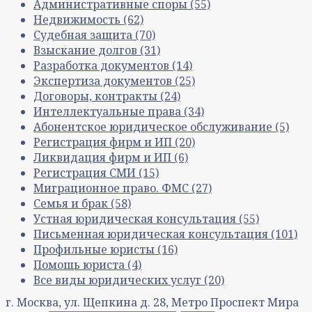
Административные споры
(55)
Недвижимость
(62)
Судебная защита
(70)
Взыскание долгов
(31)
Разработка документов
(14)
Экспертиза документов
(25)
Договоры, контракты
(24)
Интеллектуальные права
(34)
Абонентское юридическое обслуживание
(5)
Регистрация фирм и ИП
(20)
Ликвидация фирм и ИП
(6)
Регистрация СМИ
(15)
Миграционное право. ФМС
(27)
Семья и брак
(58)
Устная юридическая консультация
(55)
Письменная юридическая консультация
(101)
Профильные юристы
(16)
Помощь юриста
(4)
Все виды юридических услуг
(20)
г. Москва, ул. Щепкина д. 28, Метро Проспект Мира