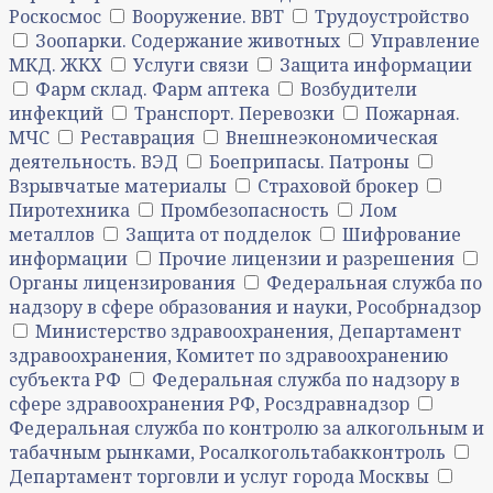
Роскосмос
Вооружение. ВВТ
Трудоустройство
Зоопарки. Содержание животных
Управление
МКД. ЖКХ
Услуги связи
Защита информации
Фарм склад. Фарм аптека
Возбудители
инфекций
Транспорт. Перевозки
Пожарная.
МЧС
Реставрация
Внешнеэкономическая
деятельность. ВЭД
Боеприпасы. Патроны
Взрывчатые материалы
Страховой брокер
Пиротехника
Промбезопасность
Лом
металлов
Защита от подделок
Шифрование
информации
Прочие лицензии и разрешения
Органы лицензирования
Федеральная служба по
надзору в сфере образования и науки, Рособрнадзор
Министерство здравоохранения, Департамент
здравоохранения, Комитет по здравоохранению
субъекта РФ
Федеральная служба по надзору в
сфере здравоохранения РФ, Росздравнадзор
Федеральная служба по контролю за алкогольным и
табачным рынками, Росалкогольтабакконтроль
Департамент торговли и услуг города Москвы