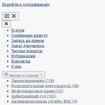
Перейти к содержимому
Меню
Услуги
Сообщение юристу
Запись на прием
Заказ документа
Частые вопросы
Публикации
Контакты
О нас
Магазин по отделам
Лицензирование
(758)
Разрешительная деятельность
(38)
Международное право
(25)
Арбитражный суд
(165)
Антимонопольная служба. ФАС
(3)