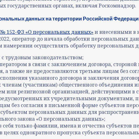
ых государственных органах, включая Роскомнадзор.
сональных данных на территории Российской Федераци
6 № 152-ФЗ «О персональных данных»
и внесенными в 
09.2022, оператор до начала обработки персональных 
м намерении осуществлять обработку персональных д
 с трудовым законодательством;
ератором в связи с заключением договора, стороной 
, а также не предоставляются третьим лицам без со
сполнения указанного договора и заключения догово
к членам (участникам) общественного объединения 
 или религиозной организацией, действующими в со
редусмотренных их учредительными документами, пр
цам без согласия в письменной форме субъектов пер
субъектом персональных данных для распространени
льного закона «О персональных данных»;
 себя только фамилии, имена и отчества субъектов п
в целях однократного пропуска субъекта персональны