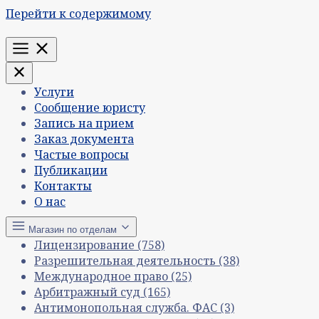
Перейти к содержимому
Меню
Услуги
Сообщение юристу
Запись на прием
Заказ документа
Частые вопросы
Публикации
Контакты
О нас
Магазин по отделам
Лицензирование
(758)
Разрешительная деятельность
(38)
Международное право
(25)
Арбитражный суд
(165)
Антимонопольная служба. ФАС
(3)