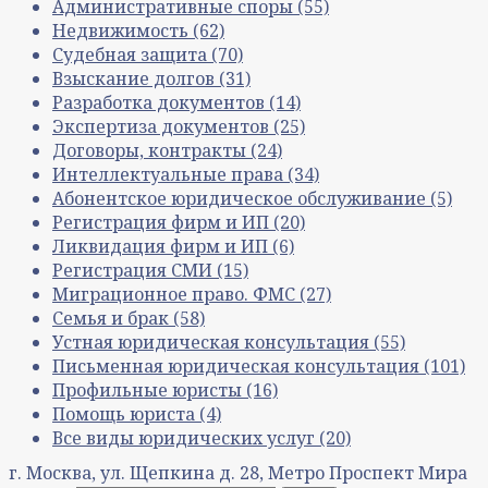
Административные споры
(55)
Недвижимость
(62)
Судебная защита
(70)
Взыскание долгов
(31)
Разработка документов
(14)
Экспертиза документов
(25)
Договоры, контракты
(24)
Интеллектуальные права
(34)
Абонентское юридическое обслуживание
(5)
Регистрация фирм и ИП
(20)
Ликвидация фирм и ИП
(6)
Регистрация СМИ
(15)
Миграционное право. ФМС
(27)
Семья и брак
(58)
Устная юридическая консультация
(55)
Письменная юридическая консультация
(101)
Профильные юристы
(16)
Помощь юриста
(4)
Все виды юридических услуг
(20)
г. Москва, ул. Щепкина д. 28, Метро Проспект Мира