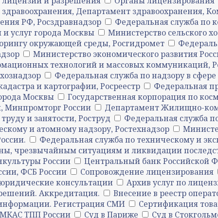
 лицензии и разрешения
Органы лицензирования
 здравоохранения, Департамент здравоохранения, Ко
нения РФ, Росздравнадзор
Федеральная служба по 
 и услуг города Москвы
Министерство сельского хо
торингу окружающей среды, Росгидромет
Федеральн
адзор
Министерство экономического развития Рос
формационных технологий и массовых коммуникаций, 
ьхознадзор
Федеральная служба по надзору в сфер
кадастра и картографии, Росреестр
Федеральная пр
орода Москвы
Государственная корпорация по кос
, Минпромторг России
Департамент Жилищно-комм
труду и занятости, Роструд
Федеральная служба по
ескому и атомному надзору, Ростехнадзор
Министе
оссии.
Федеральная служба по техническому и эк
ны, чрезвычайным ситуациям и ликвидации последс
нкультуры России
Центральный банк Российской 
ссии, ФСБ России
Сопровождение лицензирования
юридические консультации
Архив услуг по лицен
зрешений. Аккредитация.
Внесение в реестр опера
 информации. Регистрация СМИ
Сертификация това
МКАС ТПП России
Суд в Париже
Суд в Стокгольм