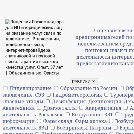
Лицензия связи 
предпринимателей по вс
использованием средс
почтовой связи и п
деятельности интернет
предоставлению канало
РУБРИКИ
Лицензирование
Образование по России
Обр
заключение. СЭЗ
Гидрометеорология
Туропера
Опасные отходы
Дезинфекция. Дезинсекция. Дер
Авиатехника
Драгметаллы
Аккредитация
А
деятельность. Роскосмос
Вооружение. ВВТ
Труд
информации
Фарм склад. Фарм аптека
Возбуд
деятельность. ВЭД
Боеприпасы. Патроны
Взры