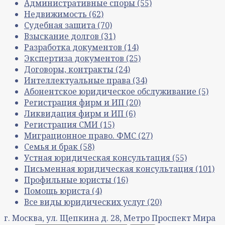
Административные споры
(55)
Недвижимость
(62)
Судебная защита
(70)
Взыскание долгов
(31)
Разработка документов
(14)
Экспертиза документов
(25)
Договоры, контракты
(24)
Интеллектуальные права
(34)
Абонентское юридическое обслуживание
(5)
Регистрация фирм и ИП
(20)
Ликвидация фирм и ИП
(6)
Регистрация СМИ
(15)
Миграционное право. ФМС
(27)
Семья и брак
(58)
Устная юридическая консультация
(55)
Письменная юридическая консультация
(101)
Профильные юристы
(16)
Помощь юриста
(4)
Все виды юридических услуг
(20)
г. Москва, ул. Щепкина д. 28, Метро Проспект Мира