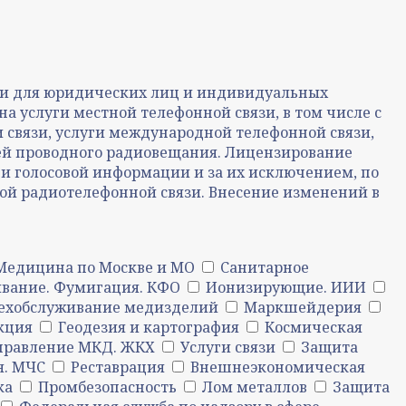
язи для юридических лиц и индивидуальных
а услуги местной телефонной связи, в том числе с
и связи, услуги международной телефонной связи,
елей проводного радиовещания. Лицензирование
и голосовой информации и за их исключением, по
ой радиотелефонной связи. Внесение изменений в
Медицина по Москве и МО
Санитарное
вание. Фумигация. КФО
Ионизирующие. ИИИ
ехобслуживание медизделий
Маркшейдерия
кция
Геодезия и картография
Космическая
правление МКД. ЖКХ
Услуги связи
Защита
я. МЧС
Реставрация
Внешнеэкономическая
ка
Промбезопасность
Лом металлов
Защита