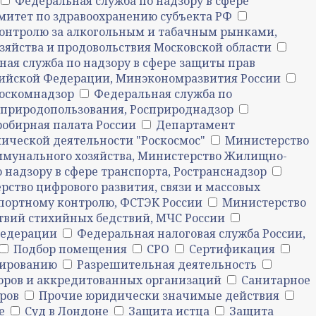
Федеральная служба по надзору в сфере
митет по здравоохранению субъекта РФ
контролю за алкогольным и табачным рынками,
зяйства и продовольствия Московской области
ая служба по надзору в сфере защиты прав
сийской Федерации, Минэкономразвития России
Роскомнадзор
Федеральная служба по
е природопользования, Росприроднадзор
обирная палата России
Департамент
мической деятельности "Роскосмос"
Министерство
унального хозяйства, Министерство Жилищно-
 надзору в сфере транспорта, Ространснадзор
рство цифрового развития, связи и массовых
спортному контролю, ФСТЭК России
Министерство
твий стихийных бедствий, МЧС России
Федерации
Федеральная налоговая служба России,
Подбор помещения
СРО
Сертификация
зированию
Разрешительная деятельность
торов и аккредитованных организаций
Санитарное
ров
Прочие юридически значимые действия
е
Суд в Лондоне
Защита истца
Защита