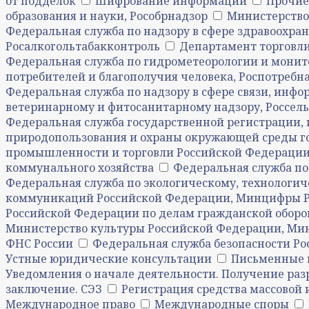
от подделок
Шифрование информации
Прочие
образования и науки, Рособрнадзор
Министерство
Федеральная служба по надзору в сфере здравоохра
Росалкогольтабакконтроль
Департамент торговли
Федеральная служба по гидрометеорологии и мони
потребителей и благополучия человека, Роспотребн
Федеральная служба по надзору в сфере связи, ин
ветеринарному и фитосанитарному надзору, Россел
Федеральная служба государственной регистрации, 
природопользования и охраны окружающей среды г
промышленности и торговли Российской Федерации
коммунального хозяйства
Федеральная служба по 
Федеральная служба по экологическому, технологич
коммуникаций Российской Федерации, Минцифры Р
Российской Федерации по делам гражданской оборо
Министерство культуры Российской Федерации, Ми
ФНС России
Федеральная служба безопасности Ро
Устные юридические консультации
Письменные 
Уведомления о начале деятельности. Получение ра
заключение. СЭЗ
Регистрация средства массовой
Международное право
Международные споры