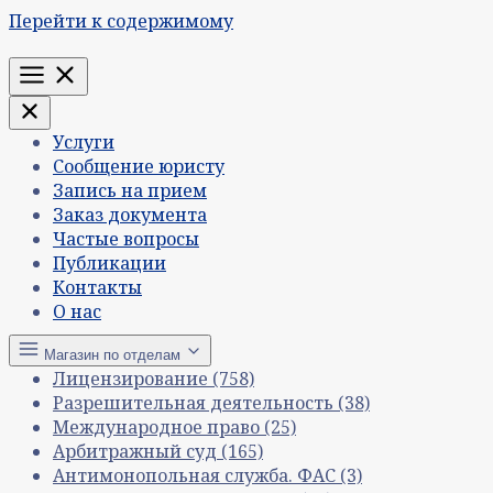
Перейти к содержимому
Меню
Услуги
Сообщение юристу
Запись на прием
Заказ документа
Частые вопросы
Публикации
Контакты
О нас
Магазин по отделам
Лицензирование
(758)
Разрешительная деятельность
(38)
Международное право
(25)
Арбитражный суд
(165)
Антимонопольная служба. ФАС
(3)