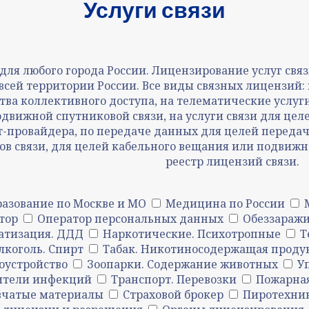
Услуги связи
для любого города России. Лицензирование услуг св
ей территории России. Все виды связных лицензий: н
тва коллективного доступа, на телематические услуг
одвижной спутниковой связи, на услуги связи для ц
-провайдера, по передаче данных для целей передач
в связи, для целей кабельного вещания или подвижн
реестр лицензий связи.
азование по Москве и МО
Медицина по России
тор
Оператор персональных данных
Обеззаражи
атизация. ДДД
Наркотические. Психотропные
Т
лкоголь. Спирт
Табак. Никотиносодержащая проду
оустройство
Зоопарки. Содержание животных
У
ители инфекций
Транспорт. Перевозки
Пожарна
вчатые материалы
Страховой брокер
Пиротехни