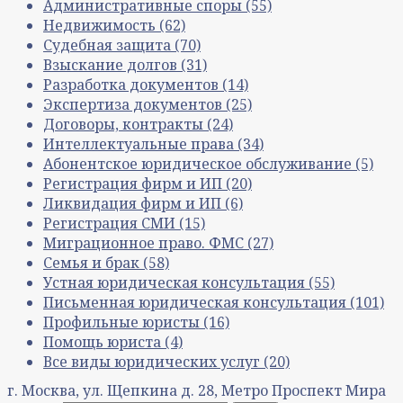
Административные споры
(55)
Недвижимость
(62)
Судебная защита
(70)
Взыскание долгов
(31)
Разработка документов
(14)
Экспертиза документов
(25)
Договоры, контракты
(24)
Интеллектуальные права
(34)
Абонентское юридическое обслуживание
(5)
Регистрация фирм и ИП
(20)
Ликвидация фирм и ИП
(6)
Регистрация СМИ
(15)
Миграционное право. ФМС
(27)
Семья и брак
(58)
Устная юридическая консультация
(55)
Письменная юридическая консультация
(101)
Профильные юристы
(16)
Помощь юриста
(4)
Все виды юридических услуг
(20)
г. Москва, ул. Щепкина д. 28, Метро Проспект Мира