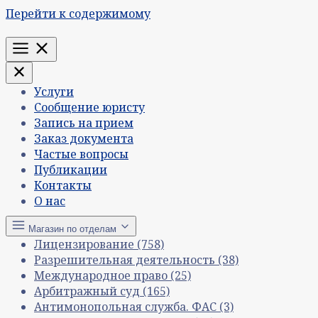
Перейти к содержимому
Меню
Услуги
Сообщение юристу
Запись на прием
Заказ документа
Частые вопросы
Публикации
Контакты
О нас
Магазин по отделам
Лицензирование
(758)
Разрешительная деятельность
(38)
Международное право
(25)
Арбитражный суд
(165)
Антимонопольная служба. ФАС
(3)