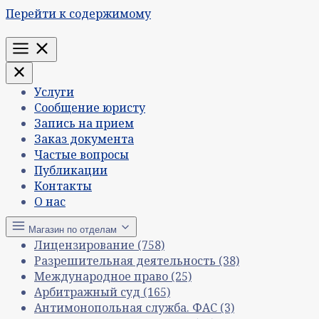
Перейти к содержимому
Меню
Услуги
Сообщение юристу
Запись на прием
Заказ документа
Частые вопросы
Публикации
Контакты
О нас
Магазин по отделам
Лицензирование
(758)
Разрешительная деятельность
(38)
Международное право
(25)
Арбитражный суд
(165)
Антимонопольная служба. ФАС
(3)