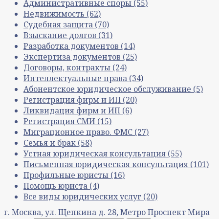
Административные споры
(55)
Недвижимость
(62)
Судебная защита
(70)
Взыскание долгов
(31)
Разработка документов
(14)
Экспертиза документов
(25)
Договоры, контракты
(24)
Интеллектуальные права
(34)
Абонентское юридическое обслуживание
(5)
Регистрация фирм и ИП
(20)
Ликвидация фирм и ИП
(6)
Регистрация СМИ
(15)
Миграционное право. ФМС
(27)
Семья и брак
(58)
Устная юридическая консультация
(55)
Письменная юридическая консультация
(101)
Профильные юристы
(16)
Помощь юриста
(4)
Все виды юридических услуг
(20)
г. Москва, ул. Щепкина д. 28, Метро Проспект Мира