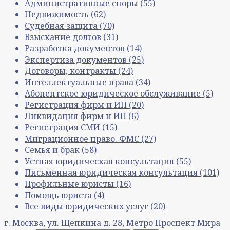
Административные споры
(55)
Недвижимость
(62)
Судебная защита
(70)
Взыскание долгов
(31)
Разработка документов
(14)
Экспертиза документов
(25)
Договоры, контракты
(24)
Интеллектуальные права
(34)
Абонентское юридическое обслуживание
(5)
Регистрация фирм и ИП
(20)
Ликвидация фирм и ИП
(6)
Регистрация СМИ
(15)
Миграционное право. ФМС
(27)
Семья и брак
(58)
Устная юридическая консультация
(55)
Письменная юридическая консультация
(101)
Профильные юристы
(16)
Помощь юриста
(4)
Все виды юридических услуг
(20)
г. Москва, ул. Щепкина д. 28, Метро Проспект Мира