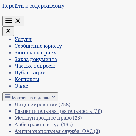
Перейти к содержимому
Меню
Услуги
Сообщение юристу
Запись на прием
Заказ документа
Частые вопросы
Публикации
Контакты
О нас
Магазин по отделам
Лицензирование
(758)
Разрешительная деятельность
(38)
Международное право
(25)
Арбитражный суд
(165)
Антимонопольная служба. ФАС
(3)