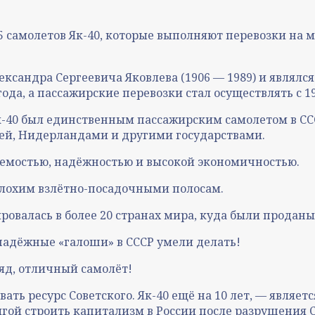
 самолетов Як-40, которые выполняют перевозки на м
Александра Сергеевича Яковлева (1906 — 1989) и явля
да, а пассажирские перевозки стал осуществлять с 19
 Як-40 был единственным пассажирским самолетом в 
ией, Нидерландами и другими государствами.
ляемостью, надёжностью и высокой экономичностью.
плохим взлётно-посадочными полосам.
тировалась в более 20 странах мира, куда были прод
 надёжные «галоши» в СССР умели делать!
ляд, отличный самолёт!
вать ресурс Советского. Як-40 ещё на 10 лет, — явля
ягой строить капитализм в России после разрушения 