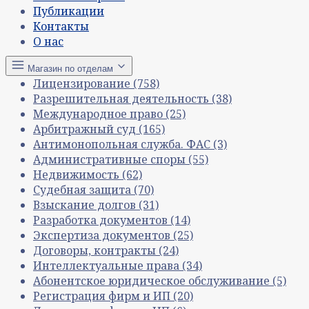
Публикации
Контакты
О нас
Магазин по отделам
Лицензирование
(758)
Разрешительная деятельность
(38)
Международное право
(25)
Арбитражный суд
(165)
Антимонопольная служба. ФАС
(3)
Административные споры
(55)
Недвижимость
(62)
Судебная защита
(70)
Взыскание долгов
(31)
Разработка документов
(14)
Экспертиза документов
(25)
Договоры, контракты
(24)
Интеллектуальные права
(34)
Абонентское юридическое обслуживание
(5)
Регистрация фирм и ИП
(20)