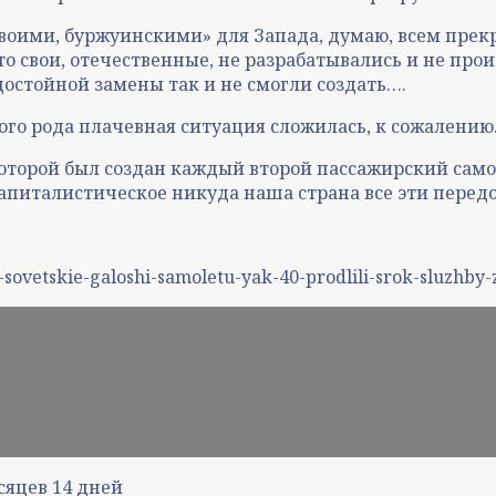
воими, буржуинскими» для Запада, думаю, всем прек
то свои, отечественные, не разрабатывались и не про
остойной замены так и не смогли создать….
ного рода плачевная ситуация сложилась, к сожалени
которой был создан каждый второй пассажирский сам
апиталистическое никуда наша страна все эти перед
-sovetskie-galoshi-samoletu-yak-40-prodlili-srok-sluzh
сяцев
14
дней