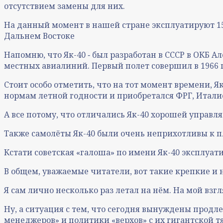
отсутствием замены для них.
На данный момент в нашей стране эксплуатируют 15
Дальнем Востоке
Напомню, что Як-40 ‑ был разработан в СССР в ОКБ 
местных авиалиний. Первый полет совершил в 1966 го
Стоит особо отметить, что на тот момент времени,
нормам летной годности и приобретался ФРГ, Итал
А все потому, что отличались Як-40 хорошей управ
Также самолёты Як-40 были очень неприхотливы к 
Кстати советская «галоша» по имени Як-40 эксплуа
В общем, уважаемые читатели, вот такие крепкие и
Я сам лично несколько раз летал на нём. На мой взг
Ну, а ситуация с тем, что сегодня вынуждены продле
менеджеров» и политики «верхов» с их гигантской т