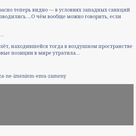
расно теперь видно — в условиях западных санкций
изводились….О чём вообще можно говорить, если
ю…
олёт, находившейся тогда в воздушном пространстве
овые позиции в мире утратила…
by-za-ne-imeniem-emu-zameny