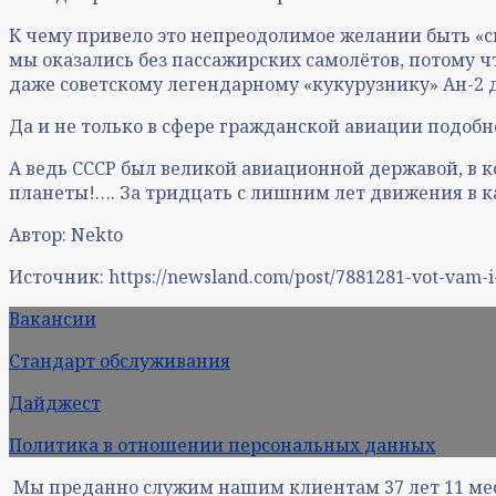
К чему привело это непреодолимое желании быть «с
мы оказались без пассажирских самолётов, потому ч
даже советскому легендарному «кукурузнику» Ан-2 д
Да и не только в сфере гражданской авиации подоб
А ведь СССР был великой авиационной державой, в 
планеты!…. За тридцать с лишним лет движения в к
Автор: Nekto
Источник: https://newsland.com/post/7881281-vot-vam-i
Вакансии
Стандарт обслуживания
Дайджест
Политика в отношении персональных данных
Мы преданно служим нашим клиентам
37
лет
11
ме