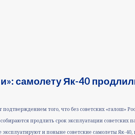
и»: самолету Як-40 продлил
 подтверждением того, что без советских «галош» Рос
 собираются продлить срок эксплуатации советских пас
е эксплуатируют и поныне советские самолеты Як-40, 