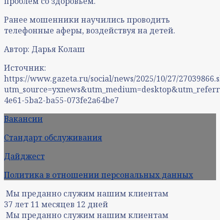
проблем со здоровьем.
Ранее мошенники научились проводить
телефонные аферы, воздействуя на детей.
Автор: Дарья Колаш
Источник:
https://www.gazeta.ru/social/news/2025/10/27/27039866.
utm_source=yxnews&utm_medium=desktop&utm_refer
4e61-5ba2-ba55-073fe2a64be7
Вакансии
Стандарт обслуживания
Дайджест
Политика в отношении персональных данных
Мы преданно служим нашим клиентам
37
лет
11
месяцев
12
дней
Мы преданно служим нашим клиентам