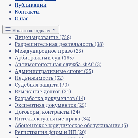
Публикации
Контакты
О нас
Магазин по отделам
Лицензирование
(758)
Разрешительная деятельность
(38)
Международное право
(25)
Арбитражный суд
(165)
Антимонопольная служба. ФАС
(3)
Административные споры
(55)
Недвижимость
(62)
Судебная защита
(70)
Взыскание долгов
(31)
Разработка документов
(14)
Экспертиза документов
(25)
Договоры, контракты
(24)
Интеллектуальные права
(34)
Абонентское юридическое обслуживание
(5)
Регистрация фирм и ИП
(20)