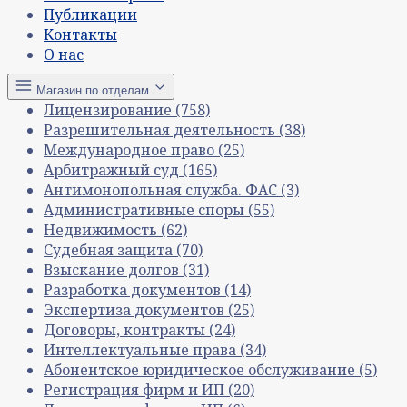
Публикации
Контакты
О нас
Магазин по отделам
Лицензирование
(758)
Разрешительная деятельность
(38)
Международное право
(25)
Арбитражный суд
(165)
Антимонопольная служба. ФАС
(3)
Административные споры
(55)
Недвижимость
(62)
Судебная защита
(70)
Взыскание долгов
(31)
Разработка документов
(14)
Экспертиза документов
(25)
Договоры, контракты
(24)
Интеллектуальные права
(34)
Абонентское юридическое обслуживание
(5)
Регистрация фирм и ИП
(20)