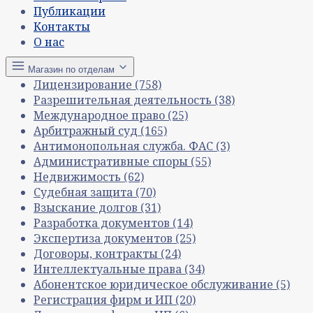
Публикации
Контакты
О нас
Магазин по отделам
Лицензирование
(758)
Разрешительная деятельность
(38)
Международное право
(25)
Арбитражный суд
(165)
Антимонопольная служба. ФАС
(3)
Административные споры
(55)
Недвижимость
(62)
Судебная защита
(70)
Взыскание долгов
(31)
Разработка документов
(14)
Экспертиза документов
(25)
Договоры, контракты
(24)
Интеллектуальные права
(34)
Абонентское юридическое обслуживание
(5)
Регистрация фирм и ИП
(20)