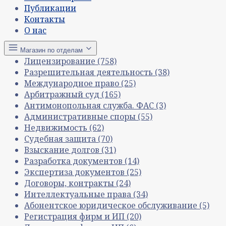
Публикации
Контакты
О нас
Магазин по отделам
Лицензирование
(758)
Разрешительная деятельность
(38)
Международное право
(25)
Арбитражный суд
(165)
Антимонопольная служба. ФАС
(3)
Административные споры
(55)
Недвижимость
(62)
Судебная защита
(70)
Взыскание долгов
(31)
Разработка документов
(14)
Экспертиза документов
(25)
Договоры, контракты
(24)
Интеллектуальные права
(34)
Абонентское юридическое обслуживание
(5)
Регистрация фирм и ИП
(20)