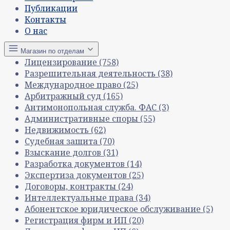
Публикации
Контакты
О нас
Магазин по отделам
Лицензирование
(758)
Разрешительная деятельность
(38)
Международное право
(25)
Арбитражный суд
(165)
Антимонопольная служба. ФАС
(3)
Административные споры
(55)
Недвижимость
(62)
Судебная защита
(70)
Взыскание долгов
(31)
Разработка документов
(14)
Экспертиза документов
(25)
Договоры, контракты
(24)
Интеллектуальные права
(34)
Абонентское юридическое обслуживание
(5)
Регистрация фирм и ИП
(20)