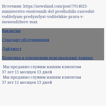
Источник: https://newsland.com/post/7914023-
ministerstvo-vnutrennih-del-predlozhilo-razreshit-
voditelyam-predyavlyat-voditelskie-prava-v-
messendzhere-max
Вакансии
Стандарт обслуживания
Дайджест
Политика в отношении персональных данных
Мы преданно служим нашим клиентам
37
лет
11
месяцев
13
дней
Мы преданно служим нашим клиентам
37
лет
11
месяцев
13
дней