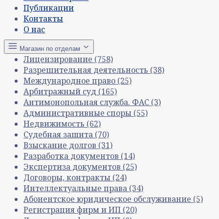
Публикации
Контакты
О нас
Магазин по отделам
Лицензирование
(758)
Разрешительная деятельность
(38)
Международное право
(25)
Арбитражный суд
(165)
Антимонопольная служба. ФАС
(3)
Административные споры
(55)
Недвижимость
(62)
Судебная защита
(70)
Взыскание долгов
(31)
Разработка документов
(14)
Экспертиза документов
(25)
Договоры, контракты
(24)
Интеллектуальные права
(34)
Абонентское юридическое обслуживание
(5)
Регистрация фирм и ИП
(20)