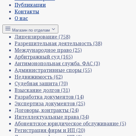
Публикации
Контакты
О нас
Магазин по отделам
Лицензирование
(758)
Разрешительная деятельность
(38)
Международное право
(25)
Арбитражный суд
(165)
Антимонопольная служба. ФАС
(3)
Административные споры
(55)
Недвижимость
(62)
Судебная защита
(70)
Взыскание долгов
(31)
Разработка документов
(14)
Экспертиза документов
(25)
Договоры, контракты
(24)
Интеллектуальные права
(34)
Абонентское юридическое обслуживание
(5)
Регистрация фирм и ИП
(20)