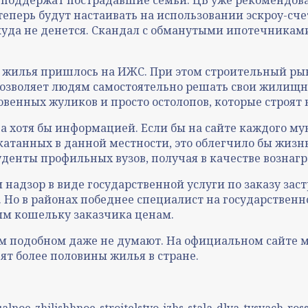
перь будут настаивать на использовании эскроу-счето
куда не денется. Скандал с обманутыми ипотечникам
 жилья пришлось на ИЖС. При этом строительный рын
озволяет людям самостоятельно решать свои жилищны
овенных жуликов и просто остолопов, которые строят
а хотя бы информацией. Если бы на сайте каждого м
атанных в данной местности, это облегчило бы жизн
студенты профильных вузов, получая в качестве возна
 надзор в виде государственной услуги по заказу зас
. Но в районах победнее специалист на государствен
ным кошельку заказчика ценам.
ём подобном даже не думают. На официальном сайте м
ят более половины жилья в стране.
alnoe-zhilishhnoe-stroitelstvo-izhs-stala-dlya-tysyach-ros