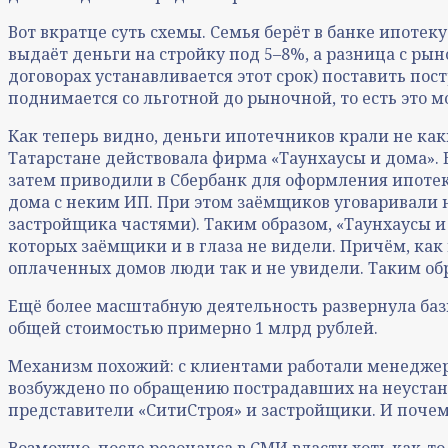
Вот вкратце суть схемы. Семья берёт в банке ипотек
выдаёт деньги на стройку под 5–8%, а разница с ры
договорах устанавливается этот срок) поставить пост
поднимается со льготной до рыночной, то есть это м
Как теперь видно, деньги ипотечников крали не ка
Татарстане действовала фирма «Таунхаусы и дома».
затем приводили в Сбербанк для оформления ипотек
дома с неким ИП. При этом заёмщиков уговаривали 
застройщика частями). Таким образом, «Таунхаусы и
которых заёмщики и в глаза не видели. Причём, как
оплаченных домов люди так и не увидели. Таким обр
Ещё более масштабную деятельность развернула баз
общей стоимостью примерно 1 млрд рублей.
Механизм похожий: с клиентами работали менеджер
возбуждено по обращению пострадавших на неустано
представители «СитиСтроя» и застройщики. И почему
Возможно, после резонанса в СМИ власти хоть как-