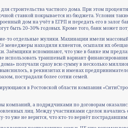
у для строительства частного дома. При этом процентн
ночной ставкой покрывается из бюджета. Условия таки
роенный дом на учёт в ЕГРП и передать его в залог ба
огут быть 20–30% годовых. Кроме того, банк может пот
кие-то отдельные жулики. Махинации имели массовый 
 Её менеджеры находили клиентов, осыпали их обеща
и. Заёмщики вспоминают, что уже в банке им предла
не использовать траншевый вариант финансирования 
 дома» получали сразу всю сумму в несколько миллион
 выяснилось, в реквизитах и именах предпринимателе
азом, пострадали более сотни семей.
ирующаяся в Ростовской области компания «СитиСтрой
ы компаний, а подрядчиками по договорам оказались
вленных лиц. Между участниками сделок начались су
-то уже не верится, что кто-то вернёт пострадавшим
то поддержат пострадавшие семьи. ЦБ уже рекомендов