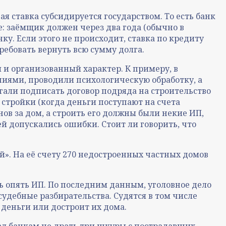
ая ставка субсидируется государством. То есть банк
е: заёмщик должен через два года (обычно в
нку. Если этого не происходит, ставка по кредиту
ребовать вернуть всю сумму долга.
и организованный характер. К примеру, в
ниями, проводили психологическую обработку, а
гали подписать договор подряда на строительство
стройки (когда деньги поступают на счета
ов за дом, а строить его должны были некие ИП,
й допускались ошибки. Стоит ли говорить, что
». На её счету 270 недостроенных частных домов
 опять ИП. По последним данным, уголовное дело
дебные разбирательства. Судятся в том числе
 деньги или достроит их дома.
ал банкам не драть три шкуры с пострадавших.