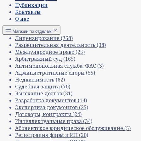
Публикации
Контакты
О нас
Магазин по отделам
Лицензирование
(758)
Разрешительная деятельность
(38)
Международное право
(25)
Арбитражный суд
(165)
Антимонопольная служба. ФАС
(3)
Административные споры
(55)
Недвижимость
(62)
Судебная защита
(70)
Взыскание долгов
(31)
Разработка документов
(14)
Экспертиза документов
(25)
Договоры, контракты
(24)
Интеллектуальные права
(34)
Абонентское юридическое обслуживание
(5)
Регистрация фирм и ИП
(20)