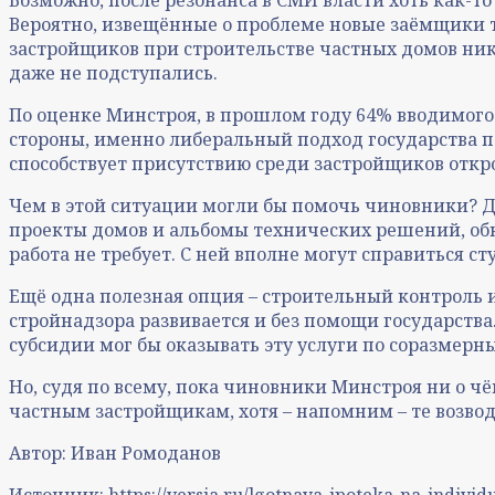
Вероятно, извещённые о проблеме новые заёмщики те
застройщиков при строительстве частных домов ни
даже не подступались.
По оценке Минстроя, в прошлом году 64% вводимого
стороны, именно либеральный подход государства п
способствует присутствию среди застройщиков откр
Чем в этой ситуации могли бы помочь чиновники? Д
проекты домов и альбомы технических решений, обк
работа не требует. С ней вполне могут справиться 
Ещё одна полезная опция – строительный контроль и
стройнадзора развивается и без помощи государства
субсидии мог бы оказывать эту услуги по соразмер
Но, судя по всему, пока чиновники Минстроя ни о ч
частным застройщикам, хотя – напомним – те возвод
Автор: Иван Ромоданов
Источник: https://versia.ru/lgotnaya-ipoteka-na-individu