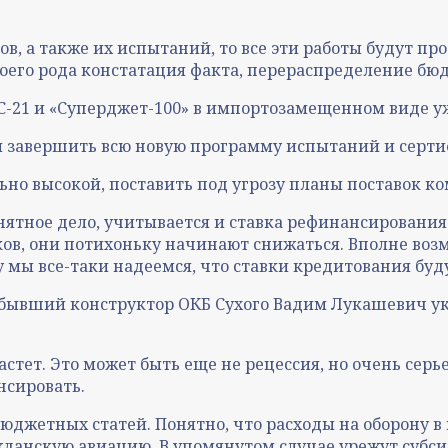
в, а также их испытаний, то все эти работы будут пр
своего рода констатация факта, перераспределение бю
С-21 и «Суперджет-100» в импортозамещенном виде у
бы завершить всю новую программу испытаний и серт
льно высокой, поставить под угрозу планы поставок 
нятное дело, учитывается и ставка рефинансирования.
нков, они потихоньку начинают снижаться. Вполне во
 мы все-таки надеемся, что ставки кредитования буд
 бывший конструктор ОКБ Сухого Вадим Лукашевич у
тет. Это может быть еще не рецессия, но очень сер
нсировать.
юджетных статей. Понятно, что расходы на оборону в 
жданскую авиацию. В упомянутом случае урежут субс