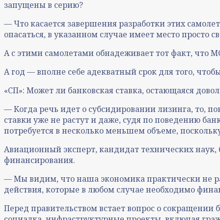
запущены в серию?
— Что касается завершения разработки этих самолето
опасаться, в указанном случае имеет место просто 
А с этими самолетами обнадеживает тот факт, что М
А год — вполне себе адекватный срок для того, что
«СП»: Может ли банковская ставка, остающаяся дово
— Когда речь идет о субсидировании лизинга, то, по
ставки уже не растут и даже, судя по поведению ба
потребуется в несколько меньшем объеме, поскольку
Авиационный эксперт, кандидат технических наук,
финансирования.
— Мы видим, что наша экономика практически не рас
действия, которые в любом случае необходимо фина
Перед правительством встает вопрос о сокращении б
социалка, инфраструктурные проекты, включая гра