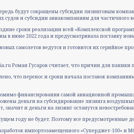
чередь будут сокращены субсидии лизинговым компан
х судов и субсидии авиакомпаниям для частичного в
поздние сроки реализации всей «Комплексной програ
ны в июне 2022 года и предусматривала поставку нов
 новых самолетов ведутся и готовится их серийное пр
a.ru Роман Гусаров считает, что причин для паники
явлено, что перенос и сроки начала поставок компан
д, помимо финансирования самой авиационной промыш
ожены деньги на субсидирование лизинга воздушных 
ет, значит и деньги на лизинг останутся невостребов
кущем году не будет. Поэтому все предусмотренные д
зработок импортозамещенного «Суперджет-100» и МС-2