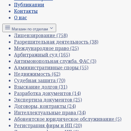
Публикации
Контакты
О нас
Магазин по отделам
Лицензирование
(758)
Разрешительная деятельность
(38)
Международное право
(25)
Арбитражный суд
(165)
Антимонопольная служба. ФАС
(3)
Административные споры
(55)
Недвижимость
(62)
Судебная защита
(70)
Взыскание долгов
(31)
Разработка документов
(14)
Экспертиза документов
(25)
Договоры, контракты
(24)
Интеллектуальные права
(34)
Абонентское юридическое обслуживание
(5)
Регистрация фирм и ИП
(20)