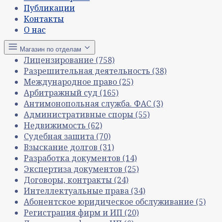
Публикации
Контакты
О нас
Магазин по отделам
Лицензирование
(758)
Разрешительная деятельность
(38)
Международное право
(25)
Арбитражный суд
(165)
Антимонопольная служба. ФАС
(3)
Административные споры
(55)
Недвижимость
(62)
Судебная защита
(70)
Взыскание долгов
(31)
Разработка документов
(14)
Экспертиза документов
(25)
Договоры, контракты
(24)
Интеллектуальные права
(34)
Абонентское юридическое обслуживание
(5)
Регистрация фирм и ИП
(20)