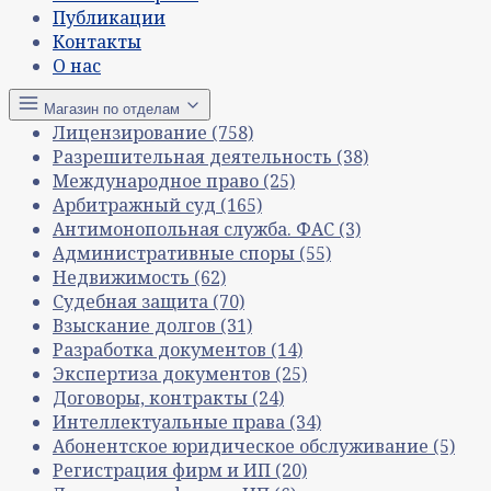
Публикации
Контакты
О нас
Магазин по отделам
Лицензирование
(758)
Разрешительная деятельность
(38)
Международное право
(25)
Арбитражный суд
(165)
Антимонопольная служба. ФАС
(3)
Административные споры
(55)
Недвижимость
(62)
Судебная защита
(70)
Взыскание долгов
(31)
Разработка документов
(14)
Экспертиза документов
(25)
Договоры, контракты
(24)
Интеллектуальные права
(34)
Абонентское юридическое обслуживание
(5)
Регистрация фирм и ИП
(20)