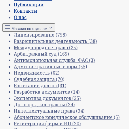
Публикации
Контакты
О нас
Магазин по отделам
Лицензирование
(758)
Разрешительная деятельность
(38)
Международное право
(25)
Арбитражный суд
(165)
Антимонопольная служба. ФАС
(3)
Административные споры
(55)
Недвижимость
(62)
Судебная защита
(70)
Взыскание долгов
(31)
Разработка документов
(14)
Экспертиза документов
(25)
Договоры, контракты
(24)
Интеллектуальные права
(34)
Абонентское юридическое обслуживание
(5)
Регистрация фирм и ИП
(20)