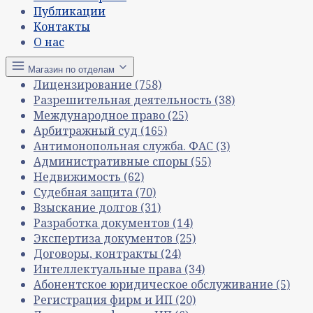
Публикации
Контакты
О нас
Магазин по отделам
Лицензирование
(758)
Разрешительная деятельность
(38)
Международное право
(25)
Арбитражный суд
(165)
Антимонопольная служба. ФАС
(3)
Административные споры
(55)
Недвижимость
(62)
Судебная защита
(70)
Взыскание долгов
(31)
Разработка документов
(14)
Экспертиза документов
(25)
Договоры, контракты
(24)
Интеллектуальные права
(34)
Абонентское юридическое обслуживание
(5)
Регистрация фирм и ИП
(20)