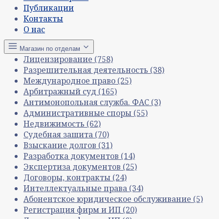
Публикации
Контакты
О нас
Магазин по отделам
Лицензирование
(758)
Разрешительная деятельность
(38)
Международное право
(25)
Арбитражный суд
(165)
Антимонопольная служба. ФАС
(3)
Административные споры
(55)
Недвижимость
(62)
Судебная защита
(70)
Взыскание долгов
(31)
Разработка документов
(14)
Экспертиза документов
(25)
Договоры, контракты
(24)
Интеллектуальные права
(34)
Абонентское юридическое обслуживание
(5)
Регистрация фирм и ИП
(20)