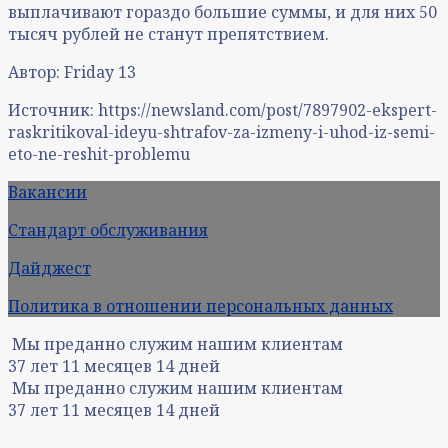
выплачивают гораздо большие суммы, и для них 50
тысяч рублей не станут препятствием.
Автор: Friday 13
Источник: https://newsland.com/post/7897902-ekspert-
raskritikoval-ideyu-shtrafov-za-izmeny-i-uhod-iz-semi-
eto-ne-reshit-problemu
Вакансии
Стандарт обслуживания
Дайджест
Политика в отношении персональных данных
Мы преданно служим нашим клиентам
37
лет
11
месяцев
14
дней
Мы преданно служим нашим клиентам
37
лет
11
месяцев
14
дней